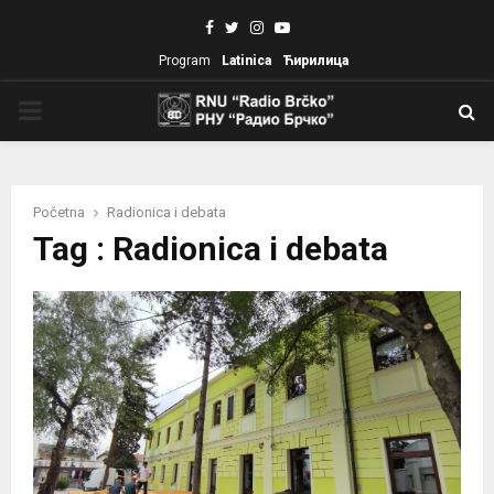
Facebook
Twitter
Instagram
Youtube
Program
Latinica
Ћирилица
PRIMARY
MENU
Početna
Radionica i debata
Tag : Radionica i debata