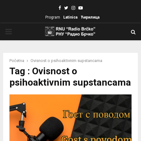
Facebook
Twitter
Instagram
Youtube
Program
Latinica
Ћирилица
PRIMARY
MENU
Početna
Ovisnost o psihoaktivnim supstancama
Tag : Ovisnost o
psihoaktivnim supstancama