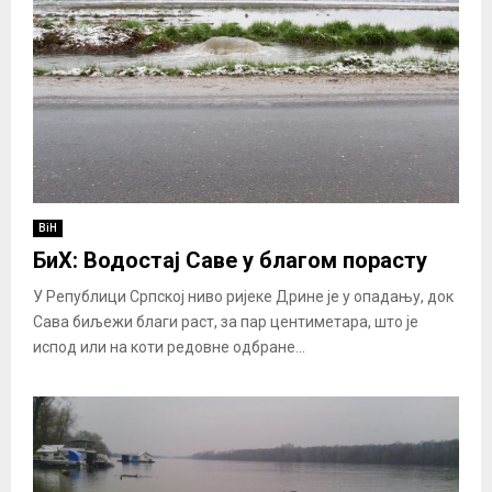
BiH
БиХ: Водостај Саве у благом порасту
У Републици Српској ниво ријеке Дрине је у опадању, док
Сава биљежи благи раст, за пар центиметара, што је
испод или на коти редовне одбране...