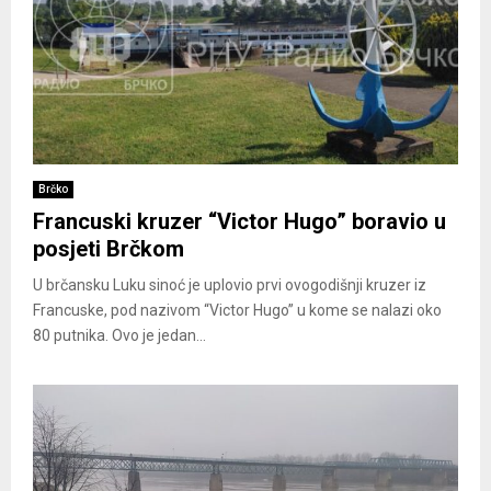
Brčko
Francuski kruzer “Victor Hugo” boravio u
posjeti Brčkom
U brčansku Luku sinoć je uplovio prvi ovogodišnji kruzer iz
Francuske, pod nazivom “Victor Hugo” u kome se nalazi oko
80 putnika. Ovo je jedan...