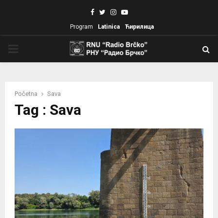
Facebook
Twitter
Instagram
Youtube
Program
Latinica
Ћирилица
PRIMARY
MENU
Početna
Sava
Tag : Sava