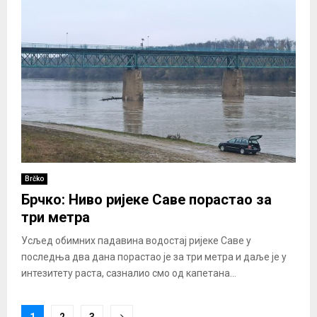
Brčko
Брчко: Ниво ријеке Саве порастао за
три метра
Усљед обимних падавина водостај ријеке Саве у
последња два дана порастао је за три метра и даље је у
интезитету раста, сазналио смо од капетана...
Posts
1
2
3