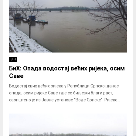
BiH
БиХ: Опада водостај већих ријека, осим
Саве
Водостај свих већих ријека у Републици Српској данас
опада, осим ријеке Саве гдје се биљежи благи раст,
саопштено је из Јавне установе “Воде Српске”. Ријеке...