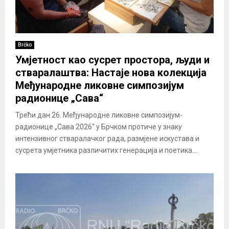
Brčko
Умјетност као сусрет простора, људи и
стваралаштва: Настаје нова колекција
Међународне ликовне симпозијум
радионице „Сава“
Трећи дан 26. Међународне ликовне симпозијум-
радионице „Сава 2026“ у Брчком протиче у знаку
интензивног стваралачког рада, размјене искустава и
сусрета умјетника различитих генерација и поетика....