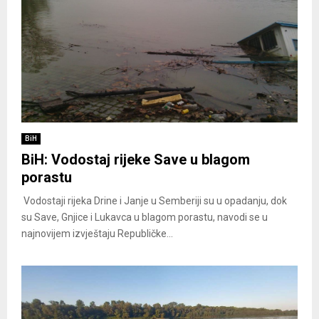
BiH
BiH: Vodostaj rijeke Save u blagom
porastu
Vodostaji rijeka Drine i Janje u Semberiji su u opadanju, dok
su Save, Gnjice i Lukavca u blagom porastu, navodi se u
najnovijem izvještaju Republičke...