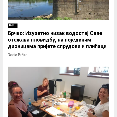
Brčko
Брчко: Изузетно низак водостај Саве
отежава пловидбу, на појединим
дионицама пријете спрудови и плићаци
Radio Brčko...