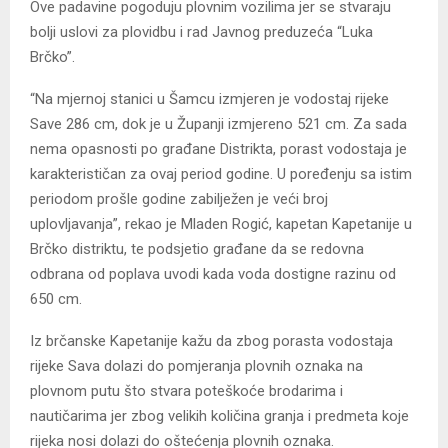
Ove padavine pogoduju plovnim vozilima jer se stvaraju
bolji uslovi za plovidbu i rad Javnog preduzeća “Luka
Brčko”.
“Na mjernoj stanici u Šamcu izmjeren je vodostaj rijeke
Save 286 cm, dok je u Županji izmjereno 521 cm. Za sada
nema opasnosti po građane Distrikta, porast vodostaja je
karakterističan za ovaj period godine. U poređenju sa istim
periodom prošle godine zabilježen je veći broj
uplovljavanja”, rekao je Mladen Rogić, kapetan Kapetanije u
Brčko distriktu, te podsjetio građane da se redovna
odbrana od poplava uvodi kada voda dostigne razinu od
650 cm.
Iz brčanske Kapetanije kažu da zbog porasta vodostaja
rijeke Sava dolazi do pomjeranja plovnih oznaka na
plovnom putu što stvara poteškoće brodarima i
nautičarima jer zbog velikih količina granja i predmeta koje
rijeka nosi dolazi do oštećenja plovnih oznaka.