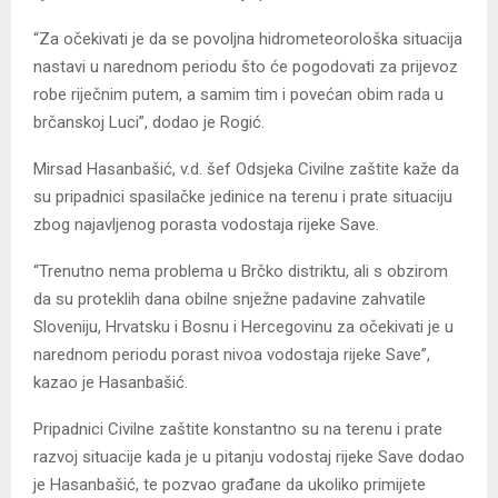
“Za očekivati je da se povoljna hidrometeorološka situacija
nastavi u narednom periodu što će pogodovati za prijevoz
robe riječnim putem, a samim tim i povećan obim rada u
brčanskoj Luci”, dodao je Rogić.
Mirsad Hasanbašić, v.d. šef Odsjeka Civilne zaštite kaže da
su pripadnici spasilačke jedinice na terenu i prate situaciju
zbog najavljenog porasta vodostaja rijeke Save.
“Trenutno nema problema u Brčko distriktu, ali s obzirom
da su proteklih dana obilne snježne padavine zahvatile
Sloveniju, Hrvatsku i Bosnu i Hercegovinu za očekivati je u
narednom periodu porast nivoa vodostaja rijeke Save”,
kazao je Hasanbašić.
Pripadnici Civilne zaštite konstantno su na terenu i prate
razvoj situacije kada je u pitanju vodostaj rijeke Save dodao
je Hasanbašić, te pozvao građane da ukoliko primijete