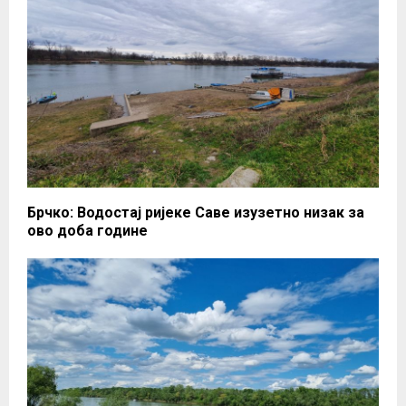
Брчко: Водостај ријеке Саве изузетно низак за
ово доба године