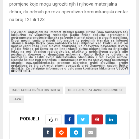
promjene koje mogu ugroziti njih i njihova materijalna
dobra, da odmah pozovu operativno komunikacijski centar
na broj 121 ili 123.
Svi članci objavljeni na internet stranici Radija Brčko (www.radiobrcko.ba)
isključivo su vlasništvo redakcije. Radio Brčko dopušta ograničeno i
povremeno prenošenje članaka sa svoje internet stranice u drugim medijima.
Drugi mediji smiju prenijeti informacije iz pojedinih članaka sa Internet
stranice Radija Brčko (www.radiobrcko.ba) isključivo kao kratku vijest od
najviše četiri reda (300 slovnih znakova), uz obavezno navođenje izvora
(Radio Brčko), pri čemu su on-line izdanja dužna objaviti link na originalni
tekst na web stranicu radiobrcko.ba, ukoliko s uredništvom portala nije
postignut dogovor o drugačijim uslovima. Radio Brčko je odlučan u
nastojanju da zaštiti svoje intelektualno vlasništvo i rad svojih autora.
Ukoliko se bilo koji dio teksta ili informacija iz teksta objavljenog na internet
stranici www.radiobrcko.ba prenese suprotno ovim pravilima, protiv
prekršioca će biti pokrenut pravni postupak pred Osnovnim sudom Brčko
distrikta. Za detaljnije informacije o uslovima korištenja kliknite na
USLOVI
KORIŠTENJA.
KAPETANIJA BRČKO DISTRIKTA
ODJELJENJE ZA JAVNU SIGURNOST
SAVA
PODIJELI
0