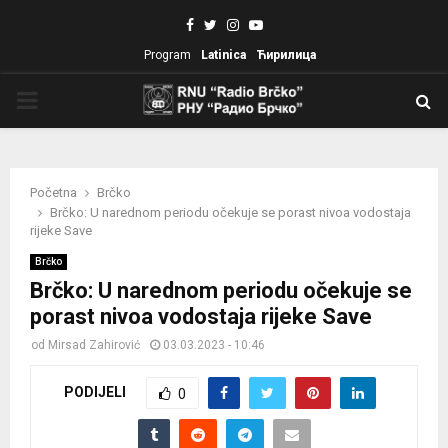
Facebook
Twitter
Instagram
Youtube
Program
Latinica
Ћирилица
PRIMARY
MENU
Početna
Brčko
Brčko: U narednom periodu očekuje se porast nivoa vodostaja
rijeke Save
Brčko
Brčko: U narednom periodu očekuje se
porast nivoa vodostaja rijeke Save
od
Mirsad Zahirović
03.03.2023 - 10:46
PODIJELI
0