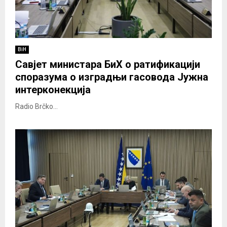
BiH
Савјет министара БиХ o ратификацији
споразума о изградњи гасовода Јужна
интерконекција
Radio Brčko...