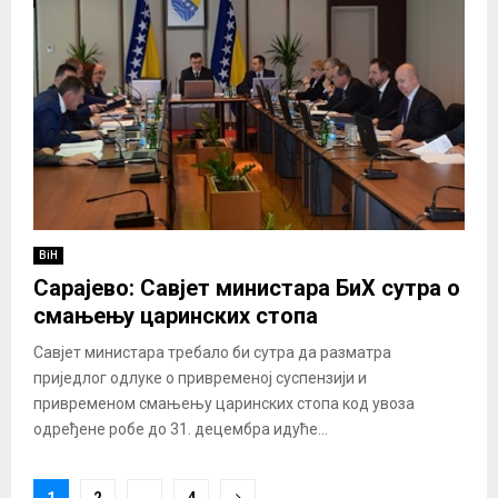
BiH
Сарајево: Савјет министара БиХ сутра о
смањењу царинских стопа
Савјет министара требало би сутра да разматра
приједлог одлуке о привременој суспензији и
привременом смањењу царинских стопа код увоза
одређене робе до 31. децембра идуће...
Posts
1
2
…
4