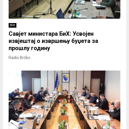
BiH
Савјет министара БиХ: Усвојен
извјештај о извршењу буџета за
прошлу годину
Radio Brčko...