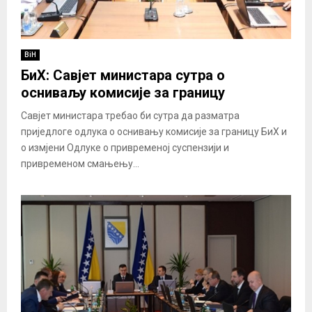
BiH
БиХ: Савјет министара сутра о
осниваљу комисије за границу
Савјет министара требао би сутра да разматра
приједлоге одлука о оснивању комисије за границу БиХ и
о измјени Одлуке о привременој суспензији и
привременом смањењу...