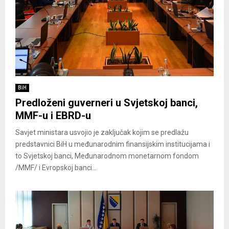
BiH
Predloženi guverneri u Svjetskoj banci,
MMF-u i EBRD-u
Savjet ministara usvojio je zaključak kojim se predlažu
predstavnici BiH u međunarodnim finansijskim institucijama i
to Svjetskoj banci, Međunarodnom monetarnom fondom
/MMF/ i Evropskoj banci...