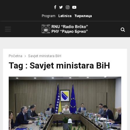
Facebook
Twitter
Instagram
Youtube
Program
Latinica
Ћирилица
PRIMARY
MENU
Početna
Savjet ministara BiH
Tag : Savjet ministara BiH