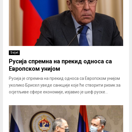
Svijet
Русија спремна на прекид односа са
Европском унијом
Русија је спремна на прекид односа са Европском унијом
уколико Брисел уведе санкције које ће створити ризик за
осјетљиве сфере економије, изјавио је шеф руске...