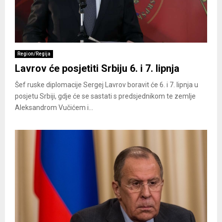
Region/Regija
Lavrov će posjetiti Srbiju 6. i 7. lipnja
Šef ruske diplomacije Sergej Lavrov boravit će 6. i 7. lipnja u
posjetu Srbiji, gdje će se sastati s predsjednikom te zemlje
Aleksandrom Vučićem i...