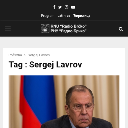
Facebook
Twitter
Instagram
Youtube
Program
Latinica
Ћирилица
PRIMARY
MENU
Početna
Sergej Lavrov
Tag : Sergej Lavrov