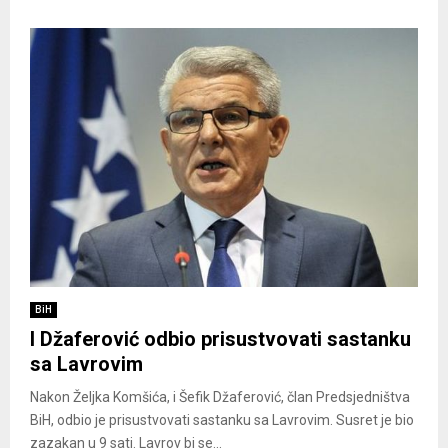
BiH
I Džaferović odbio prisustvovati sastanku
sa Lavrovim
Nakon Željka Komšića, i Šefik Džaferović, član Predsjedništva
BiH, odbio je prisustvovati sastanku sa Lavrovim. Susret je bio
zazakan u 9 sati. Lavrov bi se...