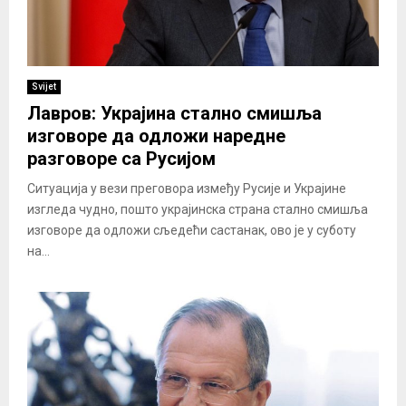
Svijet
Лавров: Украјина стално смишља
изговоре да одложи наредне
разговоре са Русијом
Ситуација у вези преговора између Русије и Украјине
изгледа чудно, пошто украјинска страна стално смишља
изговоре да одложи сљедећи састанак, ово је у суботу
на...