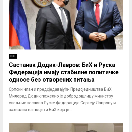
BiH
Састанак Додик-Лавров: БиХ и Руска
Федерација имају стабилне политичке
односе без отворених питања
Српски члан и предсједавајући Предсједништва БиХ
Милорад Додик пожелио је добродошлицу министру
спољних послова Руске Федерације Сергеју Лаврову и
захвалио на посјети БиХ која је...