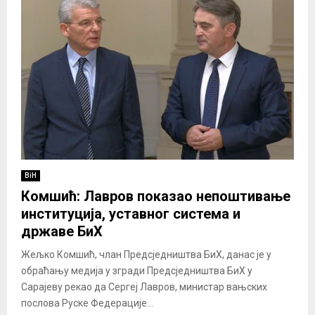
BiH
Комшић: Лавров показао непоштивање
институција, уставног система и
државе БиХ
Жељко Комшић, члан Предсједништва БиХ, данас је у
обраћању медија у згради Предсједништва БиХ у
Сарајеву рекао да Сергеј Лавров, министар вањских
послова Руске Федерације...