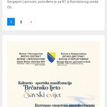
Sergejom Lavrovim, potvrđeno je za N1 iz Komšićevog ureda.
On...
Posts
1
2
pagination