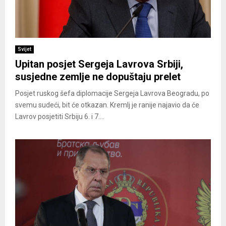
Svijet
Upitan posjet Sergeja Lavrova Srbiji,
susjedne zemlje ne dopuštaju prelet
Posjet ruskog šefa diplomacije Sergeja Lavrova Beogradu, po
svemu sudeći, bit će otkazan. Kremlj je ranije najavio da će
Lavrov posjetiti Srbiju 6. i 7....