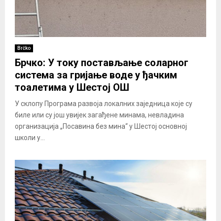
Brčko
Брчко: У току постављање соларног
система за гријање воде у ђачким
тоалетима у Шестој ОШ
У склопу Програма развоја локалних заједница које су
биле или су још увијек загађене минама, невладина
организација „Посавина без мина“ у Шестој основној
школи у...