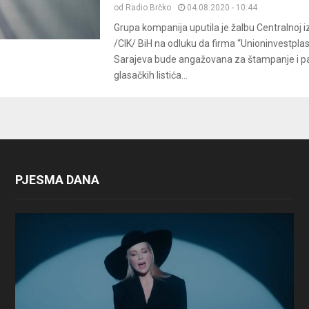
od
Radio Brčko
04.08.2020 - 10:44
Grupa kompanija uputila je žalbu Centralnoj i
/CIK/ BiH na odluku da firma “Unioninvestplast
Sarajeva bude angažovana za štampanje i p
glasačkih listića...
PJESMA DANA