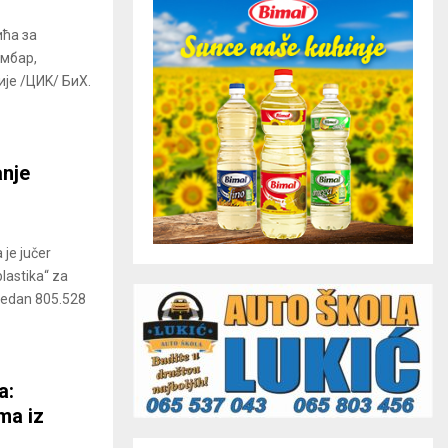
ћа за
ембар,
је /ЦИK/ БиХ.
anje
 je jučer
lastika“ za
ijedan 805.528
a:
ma iz