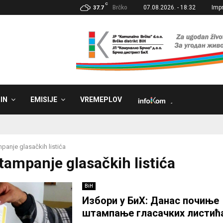
C
Brčko
07.08.2026. - 18:32
Imp
37.7
IN
EMISIJE
VREMEPLOV
˼
panje glasačkih listića
Štampanje glasačkih listića
BiH
Избори у БиХ: Данас почиње
штампање гласачких листић