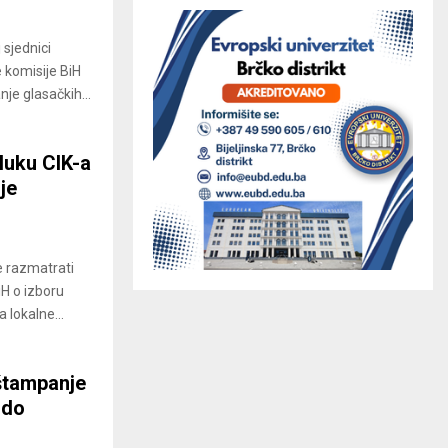
 sjednici
 komisije BiH
je glasačkih...
luku CIK-a
je
e razmatrati
iH o izboru
 lokalne...
štampanje
 do