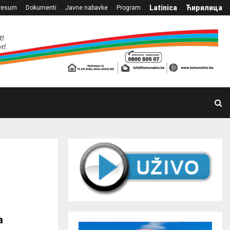
Latinica
Ћирилица
resum
Dokumenti
Javne nabavke
Program
а