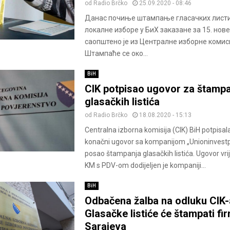
od
Radio Brčko
25.09.2020 - 08:46
Данас почиње штампање гласачких листи
локалне изборе у БиХ заказане за 15. нов
саопштено је из Централне изборне комиси
Штампаће се око...
BiH
CIK potpisao ugovor za štamp
glasačkih listića
od
Radio Brčko
18.08.2020 - 15:13
Centralna izborna komisija (CIK) BiH potpisala
konačni ugovor sa kompanijom „Unioninvestp
posao štampanja glasačkih listića. Ugovor vr
KM s PDV-om dodijeljen je kompaniji...
BiH
Odbačena žalba na odluku CIK-
Glasačke listiće će štampati fir
Sarajeva