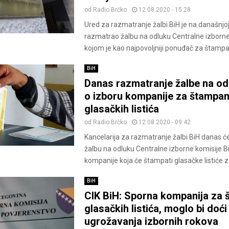
od
Radio Brčko
12.08.2020 - 15:28
Ured za razmatranje žalbi BiH je na današnjoj
razmatrao žalbu na odluku Centralne izborne
kojom je kao najpovoljniji ponuđač za štampan
BiH
Danas razmatranje žalbe na od
o izboru kompanije za štampan
glasačkih listića
od
Radio Brčko
12.08.2020 - 09:42
Kancelarija za razmatranje žalbi BiH danas ć
žalbu na odluku Centralne izborne komisije B
kompanije koja će štampati glasačke listiće za
BiH
CIK BiH: Sporna kompanija za 
glasačkih listića, moglo bi doći
ugrožavanja izbornih rokova