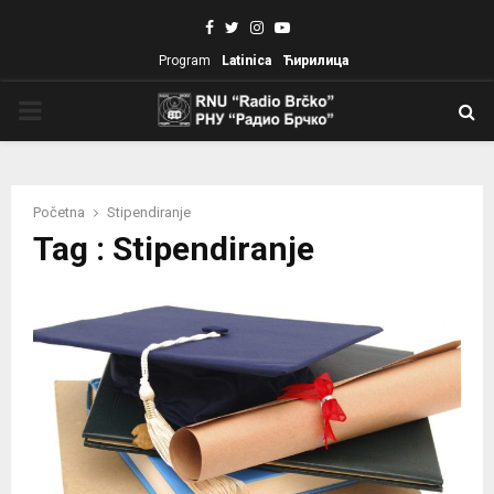
Facebook
Twitter
Instagram
Youtube
Program
Latinica
Ћирилица
PRIMARY
MENU
Početna
Stipendiranje
Tag : Stipendiranje