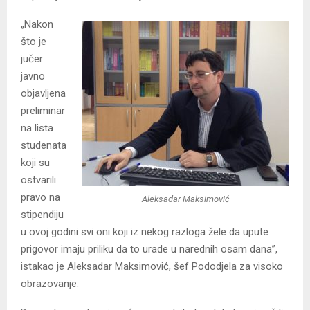
„Nakon
što je
jučer
javno
objavljena
preliminar
na lista
studenata
koji su
ostvarili
pravo na
Aleksadar Maksimović
stipendiju
u ovoj godini svi oni koji iz nekog razloga žele da upute
prigovor imaju priliku da to urade u narednih osam dana”,
istakao je Aleksadar Maksimović, šef Pododjela za visoko
obrazovanje.