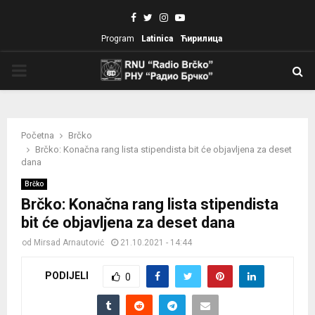
Facebook
Twitter
Instagram
Youtube
Program
Latinica
Ћирилица
PRIMARY
MENU
Početna
Brčko
Brčko: Konačna rang lista stipendista bit će objavljena za deset
dana
Brčko
Brčko: Konačna rang lista stipendista
bit će objavljena za deset dana
od
Mirsad Arnautović
21.10.2021 - 14:44
PODIJELI
0