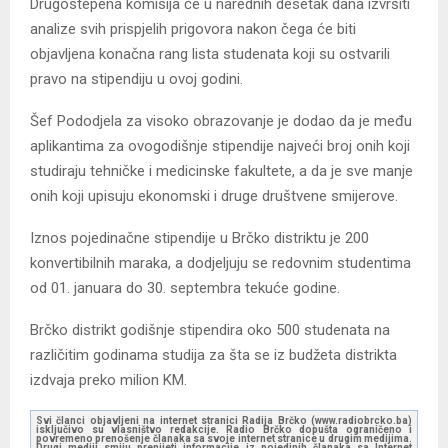
Drugostepena komisija će u narednih desetak dana izvršiti
analize svih prispjelih prigovora nakon čega će biti
objavljena konačna rang lista studenata koji su ostvarili
pravo na stipendiju u ovoj godini.
Šef Pododjela za visoko obrazovanje je dodao da je među
aplikantima za ovogodišnje stipendije najveći broj onih koji
studiraju tehničke i medicinske fakultete, a da je sve manje
onih koji upisuju ekonomski i druge društvene smijerove.
Iznos pojedinačne stipendije u Brčko distriktu je 200
konvertibilnih maraka, a dodjeljuju se redovnim studentima
od 01. januara do 30. septembra tekuće godine.
Brčko distrikt godišnje stipendira oko 500 studenata na
različitim godinama studija za šta se iz budžeta distrikta
izdvaja preko milion KM.
Svi članci objavljeni na internet stranici Radija Brčko (www.radiobrcko.ba)
isključivo su vlasništvo redakcije. Radio Brčko dopušta ograničeno i
povremeno prenošenje članaka sa svoje internet stranice u drugim medijima.
Drugi mediji smiju prenijeti informacije iz pojedinih članaka sa Internet