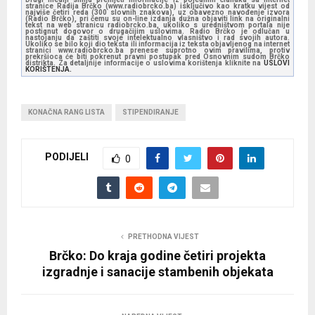
stranice Radija Brčko (www.radiobrcko.ba) isključivo kao kratku vijest od
najviše četiri reda (300 slovnih znakova), uz obavezno navođenje izvora
(Radio Brčko), pri čemu su on-line izdanja dužna objaviti link na originalni
tekst na web stranicu radiobrcko.ba, ukoliko s uredništvom portala nije
postignut dogovor o drugačijim uslovima. Radio Brčko je odlučan u
nastojanju da zaštiti svoje intelektualno vlasništvo i rad svojih autora.
Ukoliko se bilo koji dio teksta ili informacija iz teksta objavljenog na internet
stranici www.radiobrcko.ba prenese suprotno ovim pravilima, protiv
prekršioca će biti pokrenut pravni postupak pred Osnovnim sudom Brčko
distrikta. Za detaljnije informacije o uslovima korištenja kliknite na
USLOVI
KORIŠTENJA.
KONAČNA RANG LISTA
STIPENDIRANJE
PODIJELI
0
PRETHODNA VIJEST
Brčko: Do kraja godine četiri projekta
izgradnje i sanacije stambenih objekata