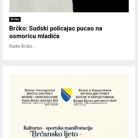
Brčko
Brčko: Sudski policajac pucao na
osmoricu mladića
Radio Brčko...