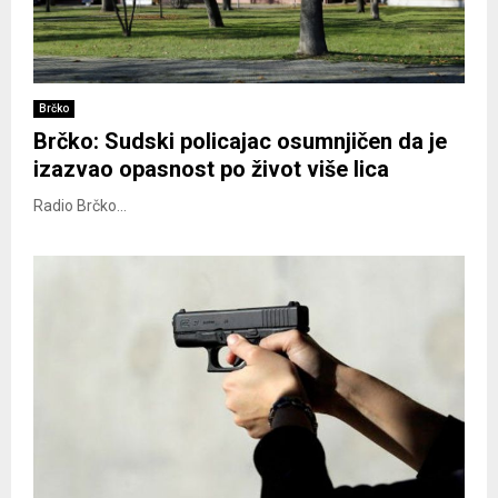
Brčko
Brčko: Sudski policajac osumnjičen da je
izazvao opasnost po život više lica
Radio Brčko...