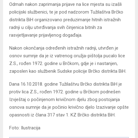
Odmah nakon zaprimanja prijave na lice mjesta su izašli
policijski službenici, te je pod nadzorom Tužilaštva Brčko
distrikta BiH organizovano preduzimanje hitnih istražnih
radnji u cilju utvrđivanja svih činjenica bitnih za
rasvjetljavanje prijavljenog događaja.
Nakon okončanja određenih istražnih radnji, utvrđen je
osnov sumnje da je iz vatrenog oružja-pištolja pucalo lice
Z.S., rođen 1972. godine u Brčkom, gdje je i nastanjen,
zaposlen kao službenik Sudske policije Brčko distrikta BiH.
Dana 16.10.2018. godine Tužilaštvu Brčko distrikta BiH je
protiv lica Z.S., rođen 1972. godine u Brčkom podnešen
Izvještaj o počinjenom krivičnom djelu zbog postojanja
osnova sumnje da je počinio krivično djelo Izazivanje opšte
opasnosti iz člana 317 stav 1. KZ Brčko distrikta BiH.
Foto: Ilustracija