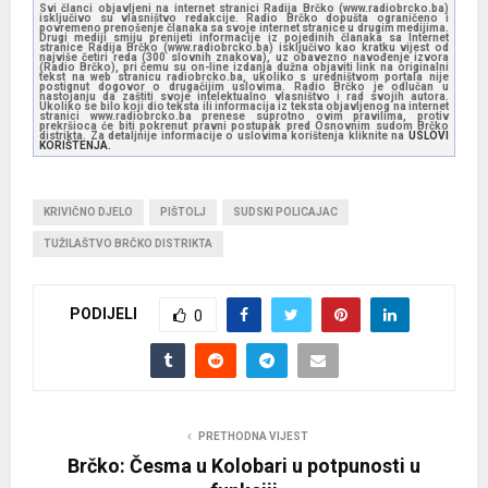
Svi članci objavljeni na internet stranici Radija Brčko (www.radiobrcko.ba)
isključivo su vlasništvo redakcije. Radio Brčko dopušta ograničeno i
povremeno prenošenje članaka sa svoje internet stranice u drugim medijima.
Drugi mediji smiju prenijeti informacije iz pojedinih članaka sa Internet
stranice Radija Brčko (www.radiobrcko.ba) isključivo kao kratku vijest od
najviše četiri reda (300 slovnih znakova), uz obavezno navođenje izvora
(Radio Brčko), pri čemu su on-line izdanja dužna objaviti link na originalni
tekst na web stranicu radiobrcko.ba, ukoliko s uredništvom portala nije
postignut dogovor o drugačijim uslovima. Radio Brčko je odlučan u
nastojanju da zaštiti svoje intelektualno vlasništvo i rad svojih autora.
Ukoliko se bilo koji dio teksta ili informacija iz teksta objavljenog na internet
stranici www.radiobrcko.ba prenese suprotno ovim pravilima, protiv
prekršioca će biti pokrenut pravni postupak pred Osnovnim sudom Brčko
distrikta. Za detaljnije informacije o uslovima korištenja kliknite na
USLOVI
KORIŠTENJA.
KRIVIČNO DJELO
PIŠTOLJ
SUDSKI POLICAJAC
TUŽILAŠTVO BRČKO DISTRIKTA
PODIJELI
0
PRETHODNA VIJEST
Brčko: Česma u Kolobari u potpunosti u