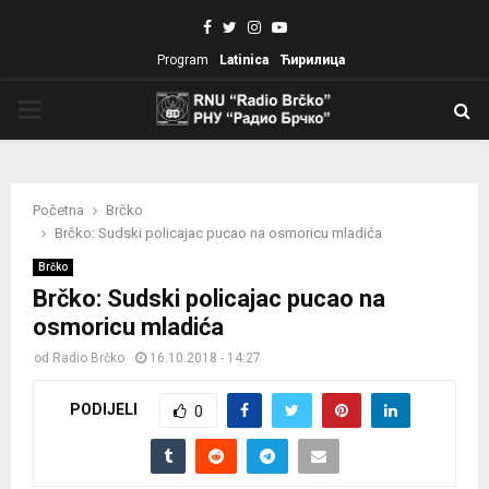
Facebook
Twitter
Instagram
Youtube
Program
Latinica
Ћирилица
PRIMARY
MENU
Početna
Brčko
Brčko: Sudski policajac pucao na osmoricu mladića
Brčko
Brčko: Sudski policajac pucao na
osmoricu mladića
od
Radio Brčko
16.10.2018 - 14:27
PODIJELI
0