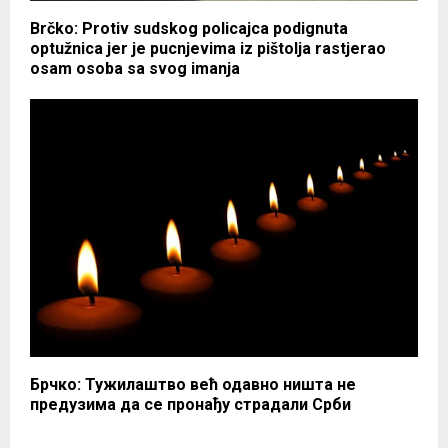
Brčko: Protiv sudskog policajca podignuta
optužnica jer je pucnjevima iz pištolja rastjerao
osam osoba sa svog imanja
Брчко: Тужилаштво већ одавно ништа не
предузима да се пронађу страдали Срби