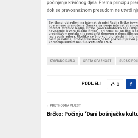
počinjenje krivičnog djela. Prema principu pr
dok se pravosnažnom presudom ne utvrdi nje
Svi članci objavljeni na internet stranici Radija Brčko (w
povremeno prenošenje članaka sa svoje internet stranice 
Internet stranice Radija Brčko (www.radiobrcko.ba) isklj
navođenje izvora (Radio Brčko), pri čemu su on-line izdan
uredništvom portala nije postignut dogovor o drugačijim usl
rad svojih autora. Ukoliko se bilo koji dio teksta ili inf
ovim pravilima, protiv prekršioca će biti pokrenut pravni
korištenja kliknite na
USLOVI KORIŠTENJA.
KRIVIČNO DJELO
OPŠTA OPASNOST
SUDSKI POL
PODIJELI
0
PRETHODNA VIJEST
Brčko: Počinju “Dani bošnjačke kult