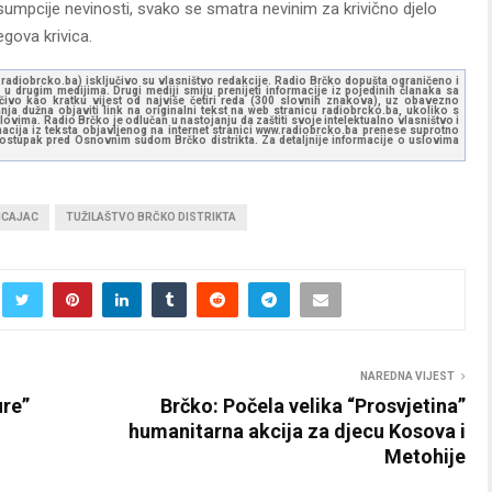
esumpcije nevinosti, svako se smatra nevinim za krivično djelo
gova krivica.
ww.radiobrcko.ba) isključivo su vlasništvo redakcije. Radio Brčko dopušta ograničeno i
u drugim medijima. Drugi mediji smiju prenijeti informacije iz pojedinih članaka sa
učivo kao kratku vijest od najviše četiri reda (300 slovnih znakova), uz obavezno
ja dužna objaviti link na originalni tekst na web stranicu radiobrcko.ba, ukoliko s
ovima. Radio Brčko je odlučan u nastojanju da zaštiti svoje intelektualno vlasništvo i
ormacija iz teksta objavljenog na internet stranici www.radiobrcko.ba prenese suprotno
 postupak pred Osnovnim sudom Brčko distrikta. Za detaljnije informacije o uslovima
ICAJAC
TUŽILAŠTVO BRČKO DISTRIKTA
NAREDNA VIJEST
ure”
Brčko: Počela velika “Prosvjetina”
humanitarna akcija za djecu Kosova i
Metohije