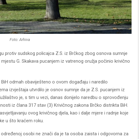
Foto: Arhiva
tragu protiv sudskog policajca Z.S. iz Brčkog zbog osnova sumnje
m mjestu G. Skakava pucanjem iz vatrenog oružja počinio krivično
kta BiH odmah obaviješteno o ovom događaju i naredilo
ijema izvještaja utvrdilo je osnov sumnje da je Z.S. pucanjem iz
Tužilaštvo je, s tim u vezi, danas donijelo naredbu o sprovođenju
nosti iz člana 317 stav (3) Krivičnog zakona Brčko distrikta BiH.
jetljavanju ovog krivičnog djela, kao i dalje mjere i radnje koje
uke u što kraćem roku.
 određenoj osobi ne znači da je ta osoba zaista i odgovorna za