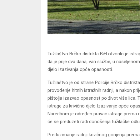
Tužilaštvo Brčko distrikta BiH otvorilo je is
da je prije dva dana, van službe, u naseljeno
djelo izazivanja opće opasnosti.
Tužilaštvo je od strane Policije Brčko distri
provođenje hitnih istražnih radnji, a nakon pr
pištolja izazvao opasnost po život više lica. 
istrage za krivično djelo Izazivanje opće opas
Naredbom je određen pravac istrage prema rasv
će se preduzeti radi donošenja tužilačke odl
Preduzimanje radnji krivičnog gonjenja prema