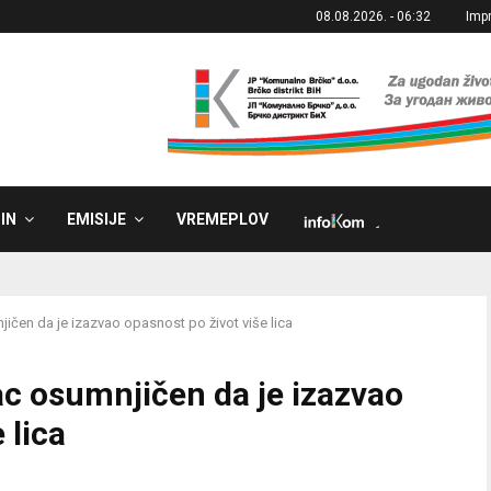
08.08.2026. - 06:32
Imp
IN
EMISIJE
VREMEPLOV
˼
ičen da je izazvao opasnost po život više lica
ac osumnjičen da je izazvao
 lica