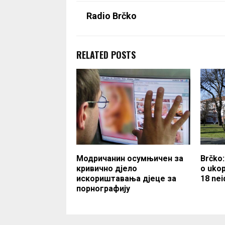
Radio Brčko
RELATED POSTS
Модричанин осумњичен за
Brčko:
кривично дјело
o ukop
искориштавања дјеце за
18 nei
порнографију