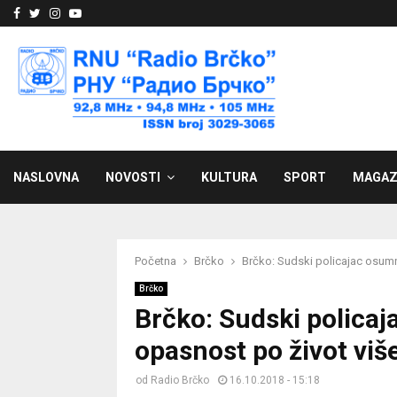
Facebook
Twitter
Instagram
Youtube
NASLOVNA
NOVOSTI
KULTURA
SPORT
MAGAZ
Početna
Brčko
Brčko: Sudski policajac osumnj
Brčko
Brčko: Sudski policaj
opasnost po život više
od
Radio Brčko
16.10.2018 - 15:18