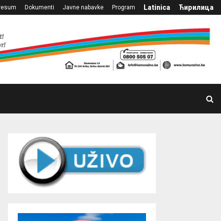
Latinica
Ћирилица
resum
Dokumenti
Javne nabavke
Program