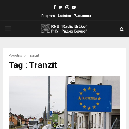
Facebook
Twitter
Instagram
Youtube
Program
Latinica
Ћирилица
PRIMARY
MENU
Početna
Tranzit
Tag : Tranzit