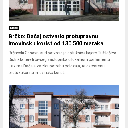
Brčko
Brčko: Dačaj ostvario protupravnu
imovinsku korist od 130.500 maraka
Brčanski Osnovni sud potvrdio je optužnicu kojom Tužilaštvo
Distrikta tereti bivšeg zastupnika u lokalnom parlamentu
Ćazima Dačaja za zloupotrebu položaja, te ostvarenu
protuzakonitu imovinsku korist...