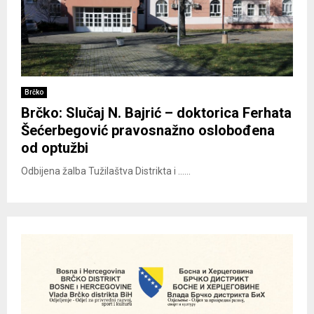
Brčko
Brčko: Slučaj N. Bajrić – doktorica Ferhata
Šećerbegović pravosnažno oslobođena
od optužbi
Odbijena žalba Tužilaštva Distrikta i ......