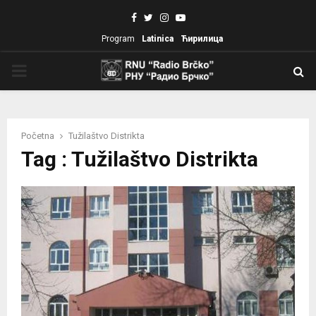
Facebook
Twitter
Instagram
Youtube
Program
Latinica
Ћирилица
PRIMARY
MENU
Početna
Tužilaštvo Distrikta
Tag : Tužilaštvo Distrikta