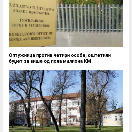
Оптужница против четири особе, оштетили
буџет за више од пола милиона КМ