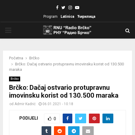
Facebook
Twitter
Instagram
Youtube
Program
Latinica
Ћирилица
PRIMARY
MENU
Početna
Brčko
Brčko: Dačaj ostvario protupravnu imovinsku korist od 130.500
maraka
Brčko
Brčko: Dačaj ostvario protupravnu
imovinsku korist od 130.500 maraka
od
Admir Kadrić
06.01.2021 - 10:18
PODIJELI
0