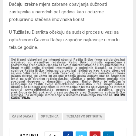
Dačaju izrekne mjera zabrane obavljanja dužnosti
zastupnika u narednih pet godina, kao i oduzme
protupravno stečena imovinska korist.
U Tužilaštu Distrikta očekuju da sudski proces u vezi sa
optužnicom Ćazimu Dačaju započne najkasnije u martu
tekuće godine.
Svi članci objavljeni na internet stranici Radija Brčko (www.radiobrcko.ba)
isključivo su vlasništvo redakcije. Radio Brčko dopušta ograničeno i
povremeno prenošenje članaka sa svoje internet stranice u drugim medijima.
Drugi mediji smiju prenijeti informacije iz pojedinih članaka sa Internet
stranice Radija Brčko (www.radiobrcko.ba) isključivo kao kratku vijest od
najviše četiri reda (300 slovnih znakova), uz obavezno navođenje izvora
(Radio Brčko), pri čemu su on-line izdanja dužna objaviti link na originalni
tekst na web stranicu radiobrcko.ba, ukoliko s uredništvom portala nije
postignut dogovor o drugačijim uslovima. Radio Brčko je odlučan u
nastojanju da zaštiti svoje intelektualno vlasništvo i rad svojih autora.
Ukoliko se bilo koji dio teksta ili informacija iz teksta objavljenog na internet
stranici www.radiobrcko.ba prenese suprotno ovim pravilima, protiv
prekršioca će biti pokrenut pravni postupak pred Osnovnim sudom Brčko
distrikta. Za detaljnije informacije o uslovima korištenja kliknite na
USLOVI
KORIŠTENJA.
ĆAZIM DAČAJ
OPTUŽNICA
TUŽILAŠTVO DISTRIKTA
PODIJELI