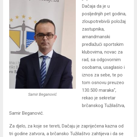
Dačaja da je u
posljednjih pet godina,
zloupotrebivši položaj
zastupnika,
amandmanski
predlažući sportskim
klubovima, novac za
rad, sa odgovornim
osobama, usaglasio i
iznos za sebe, te po
tom osnovu preuzeo
130.500 maraka“,
Samir Beganović
rekao je sekretar
brčanskog Tužilaštva,
Samir Beganović.
Za djelo, za koje se tereti, Dačaju je zaprijećena kazna od
tri godine zatvora, a brčansko Tužilaštvo zahtijeva i da se