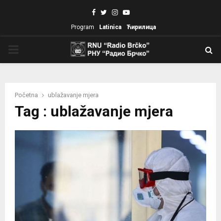
Facebook
Twitter
Instagram
Youtube
Program
Latinica
Ћирилица
PRIMARY
MENU
Početna
ublažavanje mjera
Tag : ublažavanje mjera