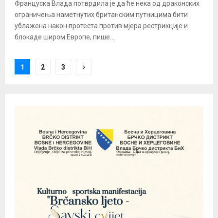
Француска Влада потврдила је да ће нека од драконских
ограничења наметнутих британским путницима бити
ублажена након протеста против мјера рестрикције и
блокаде широм Европе, пише...
Posts
1
2
3
pagination