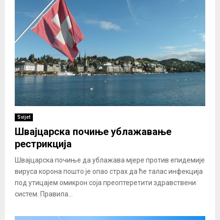
Svijet
Швајцарска почиње ублажавање
рестрикција
Швајцарска почиње да ублажава мјере против епидемије
вируса корона пошто је опао страх да ће талас инфекција
под утицајем омикрон соја преоптеретити здравствени
систем. Правила...