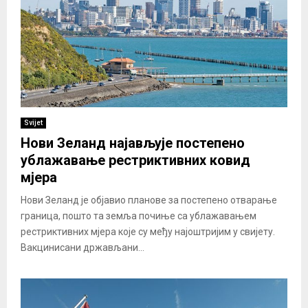
Svijet
Нови Зеланд најављује постепено
ублажавање рестриктивних ковид
мјера
Нови Зеланд је објавио планове за постепено отварање
граница, пошто та земља почиње са ублажавањем
рестриктивних мјера које су међу најоштријим у свијету.
Вакцинисани држављани...