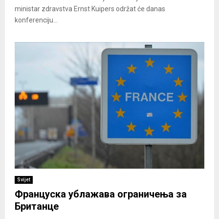
ministar zdravstva Ernst Kuipers održat će danas
konferenciju...
Svijet
Француска ублажава ограничења за
Британце