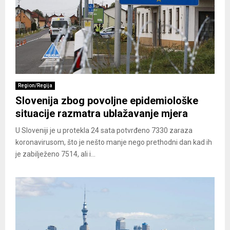
Region/Regija
Slovenija zbog povoljne epidemiološke
situacije razmatra ublažavanje mjera
U Sloveniji je u protekla 24 sata potvrđeno 7330 zaraza
koronavirusom, što je nešto manje nego prethodni dan kad ih
je zabilježeno 7514, ali i...