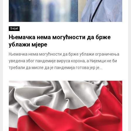
Svijet
Њемачка нема могућности да брже
ублажи мјере
Њемачка нема могућности да брже ублажи ограничења
уведена због пандемије вируса корона, а Нијемци не би
требали да мисле да је пандемија готова јер је...