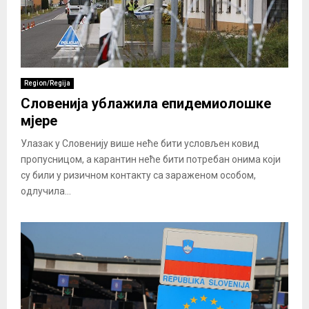
Region/Regija
Словенија ублажила епидемиолошке
мјере
Улазак у Словенију више неће бити условљен ковид
пропусницом, а карантин неће бити потребан онима који
су били у ризичном контакту са зараженом особом,
одлучила...