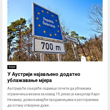
Svijet
У Аустрији најављено додатно
ублажавање мјера
Аустрија ће сљедеће седмице почети да ублажава
ограничења везана за ковид 19, рекао је канцелар Карл
Нехамер, дозвољавајући продавницама и ресторанима
да остану отворени дуже...