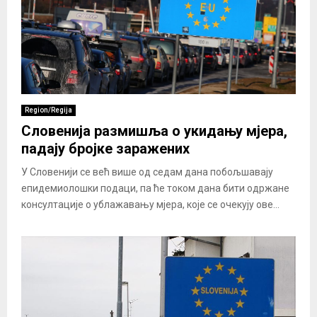
Region/Regija
Словенија размишља о укидању мјера,
падају бројке заражених
У Словенији се већ више од седам дана побољшавају
епидемиолошки подаци, па ће током дана бити одржане
консултације о ублажавању мјера, које се очекују ове...