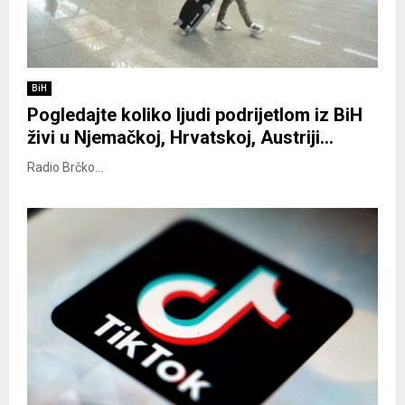
BiH
Pogledajte koliko ljudi podrijetlom iz BiH
živi u Njemačkoj, Hrvatskoj, Austriji…
Radio Brčko...