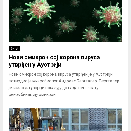
Svijet
Нови омикрон сој корона вируса
утврђен у Аустрији
Нови омикрон сој корона вируса утврђен је у Аустрији,
потврдио је микробиолог Андреас Бергталер. Бергталер
је казао да узорци показују до сада непознату
рекомбинацију омикрон...