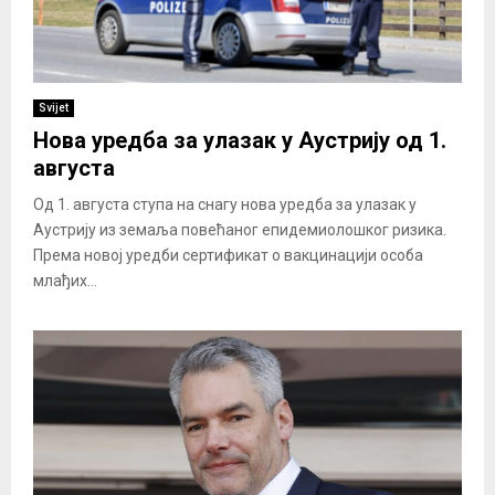
Svijet
Нова уредба за улазак у Аустрију од 1.
августа
Од 1. августа ступа на снагу нова уредба за улазак у
Аустрију из земаља повећаног епидемиолошког ризика.
Према новој уредби сертификат о вакцинацији особа
млађих...