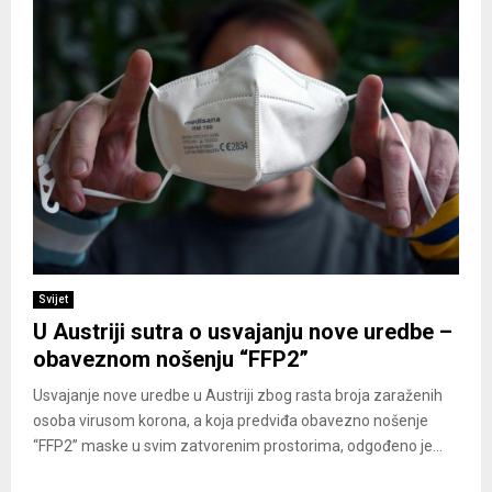
Svijet
U Austriji sutra o usvajanju nove uredbe –
obaveznom nošenju “FFP2”
Usvajanje nove uredbe u Austriji zbog rasta broja zaraženih
osoba virusom korona, a koja predviđa obavezno nošenje
“FFP2” maske u svim zatvorenim prostorima, odgođeno je...