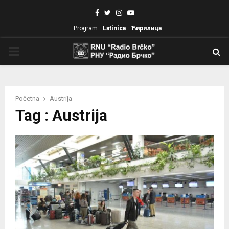
Facebook
Twitter
Instagram
Youtube
Program
Latinica
Ћирилица
PRIMARY
MENU
Početna
Austrija
Tag : Austrija