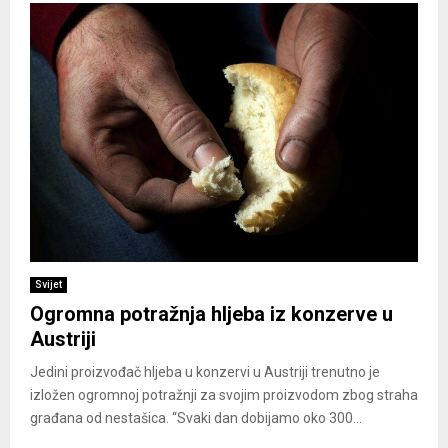
Svijet
Ogromna potražnja hljeba iz konzerve u
Austriji
Jedini proizvođač hljeba u konzervi u Austriji trenutno je
izložen ogromnoj potražnji za svojim proizvodom zbog straha
građana od nestašica. “Svaki dan dobijamo oko 300...