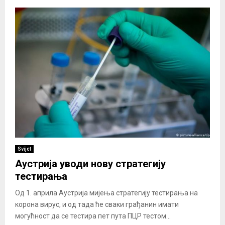
Svijet
Аустрија уводи нову стратегију
тестирања
Од 1. априла Аустрија мијења стратегију тестирања на
корона вирус, и од тада ће сваки грађанин имати
могућност да се тестира пет пута ПЦР тестом...