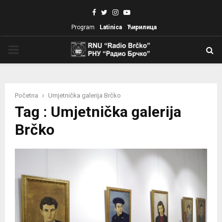
Facebook
Twitter
Instagram
Youtube
Program
Latinica
Ћирилица
PRIMARY
MENU
Početna
Umjetnička galerija Brčko
Tag : Umjetnička galerija
Brčko