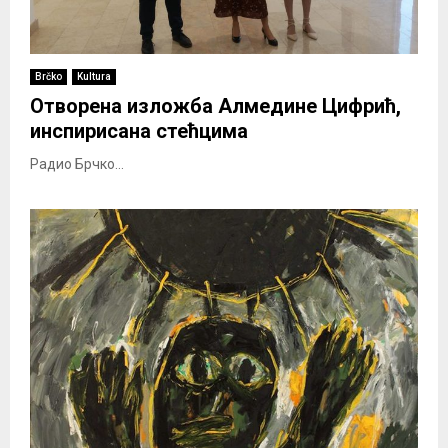
Brčko
Kultura
Отворена изложба Алмедине Цифрић,
инспирисана стећцима
Радио Брчко...