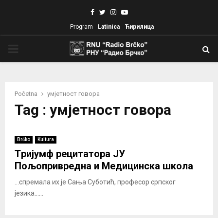
Facebook
Twitter
Instagram
Youtube
Program
Latinica
Ћирилица
PRIMARY
MENU
Početna
умјетност говора
Tag : умјетност говора
Brčko
Kultura
Tријумф рецитатора ЈУ
Пољопривредна и Медицинска школа
...спремала их је Сања Суботић, професор српског
језика......