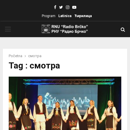
Facebook
Twitter
Instagram
Youtube
Program
Latinica
Ћирилица
PRIMARY
MENU
Početna
смотра
Tag : смотра