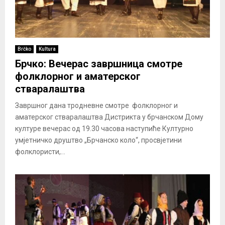
Brčko
Kultura
Брчко: Вечерас завршница смотре
фолклорног и аматерског
стваралаштва
Завршног дана тродневне смотре фолклорног и
аматерског стваралаштва Дистрикта у брчанском Дому
културе вечерас од 19.30 часова наступиће Културно
умјетничко друштво „Брчанско коло“, просвјетини
фолклористи,...