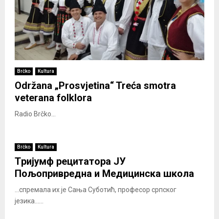
Brčko
Kultura
Održana „Prosvjetina“ Treća smotra
veterana folklora
Radio Brčko...
Brčko
Kultura
Tријумф рецитатора ЈУ
Пољопривредна и Медицинска школа
...спремала их је Сања Суботић, професор српског
језика......