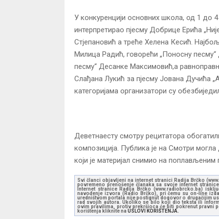
У конкуренцији основних школа, од 1 до 4 
интерпретирао пјесму Добрице Ерића „Није
Стјепановић а треће Хелена Кесић. Најбољ
Милица Радић, говорећи „Поносну песму“ 
песму“ Десанке Максимовић,а равноправно
Слађана Лукић за пјесму Јована Дучића „
категоријама организатори су обезбиједи
Деветнаесту смотру рецитатора обогатили
композиција. Публика је на Смотри могла
који је материјал снимио на поплављеним 
Svi članci objavljeni na internet stranici Radija Brčko (w
povremeno prenošenje članaka sa svoje internet stranice 
Internet stranice Radija Brčko (www.radiobrcko.ba) isklj
navođenje izvora (Radio Brčko), pri čemu su on-line izdan
uredništvom portala nije postignut dogovor o drugačijim usl
rad svojih autora. Ukoliko se bilo koji dio teksta ili inf
ovim pravilima, protiv prekršioca će biti pokrenut pravni
korištenja kliknite na
USLOVI KORIŠTENJA.