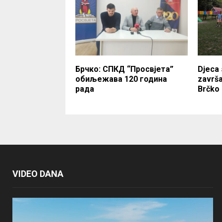
Брчкo: СПКД “Просвјета”
Djeca 
обиљежава 120 година
završa
рада
Brčko 
VIDEO DANA