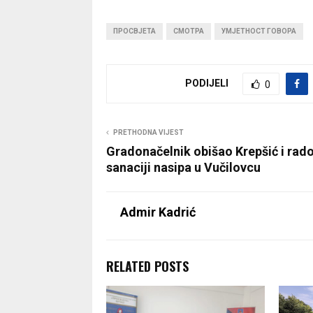
ПРОСВЈЕТА
СМОТРА
УМЈЕТНОСТ ГОВОРА
PODIJELI
0
PRETHODNA VIJEST
Gradonačelnik obišao Krepšić i rad
sanaciji nasipa u Vučilovcu
Admir Kadrić
RELATED POSTS