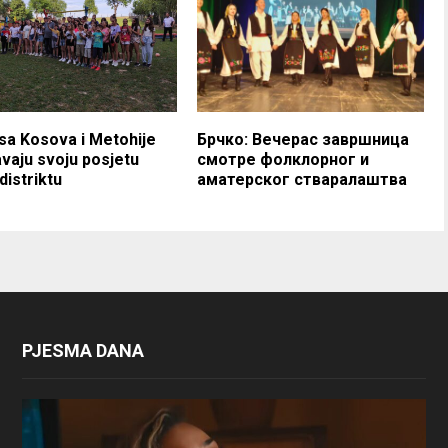
sa Kosova i Metohije
Брчко: Вечерас завршница
vaju svoju posjetu
смотре фолклорног и
distriktu
аматерског стваралаштва
PJESMA DANA