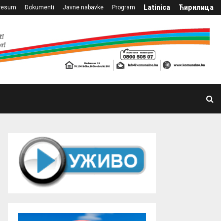
Latinica
Ћирилица
resum
Dokumenti
Javne nabavke
Program