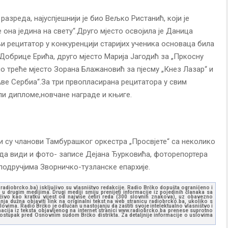
разреда, најуспјешнији је био Вељко Ристанић, који је
 она једина на свету“.Друго мјесто освојила је Даница
и рецитатор у конкуренцији старијих ученика основаца била
Добрице Ерића, друго мјесто Марија Јагодић за „Пркосну
 треће мјесто Зорана Блажановић за пјесму „Кнез Лазар“ и
Аве Сербиа“.За три првопласирана рецитатора у свим
ли дипломе,новчане награде и књиге.
 су чланови Тамбурашког оркестра „Просвјете“ са неколико
 да види и фото- записе Дејана Ђурковића, фоторепортера
подручјима Зворничко-тузланске епархије.
ww.radiobrcko.ba) isključivo su vlasništvo redakcije. Radio Brčko dopušta ograničeno i
u drugim medijima. Drugi mediji smiju prenijeti informacije iz pojedinih članaka sa
učivo kao kratku vijest od najviše četiri reda (300 slovnih znakova), uz obavezno
ja dužna objaviti link na originalni tekst na web stranicu radiobrcko.ba, ukoliko s
ovima. Radio Brčko je odlučan u nastojanju da zaštiti svoje intelektualno vlasništvo i
ormacija iz teksta objavljenog na internet stranici www.radiobrcko.ba prenese suprotno
 postupak pred Osnovnim sudom Brčko distrikta. Za detaljnije informacije o uslovima