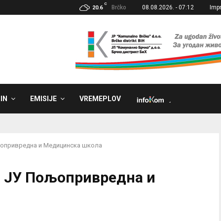
C
Brčko
08.08.2026. - 07:12
Imp
20.6
IN
EMISIJE
VREMEPLOV
˼
љопривредна и Медицинска школа
а ЈУ Пољопривредна и