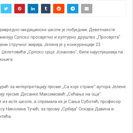
ривредно-медицинске школе је побједник Деветнаесте
анизују Српско просвјетно и културно друштво „Просвјета“
ни стручног жирија, Јелена је у конкуренцији 23
Џелетовића „Српско срце Јоханово“, била најуспјешнија па
 књига.
рић за интерпретацију пјесме „Са које стране“ аутора Јелене
ију пјесме Десанке Максимовић „Сећање на оца“.
е из исте школе, а спремала их је Сања Суботић, професор
 су Николина Тучић, за пјесму „Србија“ Оскара Давича и
нтића.