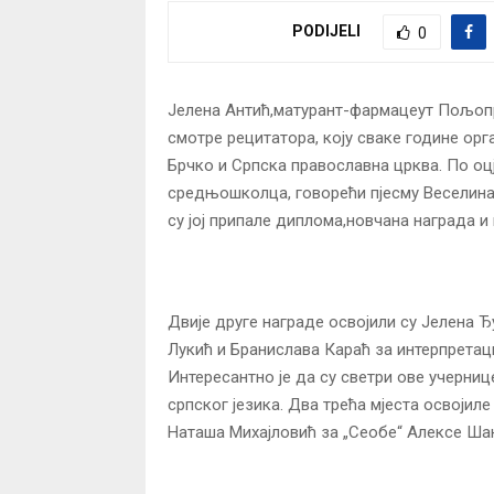
PODIJELI
0
Јелена Антић,матурант-фармацеут Пољоп
смотре рецитатора, коју сваке године орг
Брчко и Српска православна црква. По оцје
средњошколца, говорећи пјесму Веселина 
су јој припале диплома,новчана награда и
Двије друге награде освојили су Јелена Ђу
Лукић и Бранислава Караћ за интерпретац
Интересантно је да су светри ове учерниц
српског језика. Два трећа мјеста освојиле
Наташа Михајловић за „Сеобе“ Алексе Ша