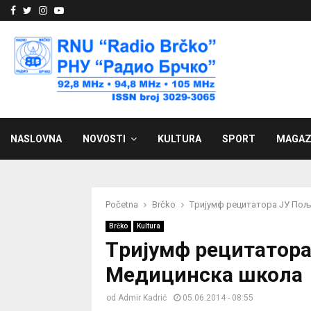
Facebook
Twitter
Instagram
Youtube
NASLOVNA
NOVOSTI
KULTURA
SPORT
MAGAZ
Početna
Brčko
Tријумф рецитатора ЈУ По
Brčko
Kultura
Tријумф рецитатор
Медицинска школа
od
Admir Kadrić
05.06.2014 - 08:55