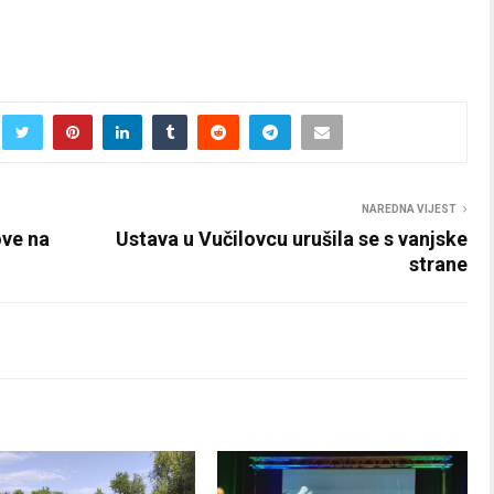
NAREDNA VIJEST
ove na
Ustava u Vučilovcu urušila se s vanjske
strane