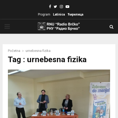
Facebook
Twitter
Instagram
Youtube
Program
Latinica
Ћирилица
PRIMARY
MENU
Početna
urnebesna fizika
Tag : urnebesna fizika