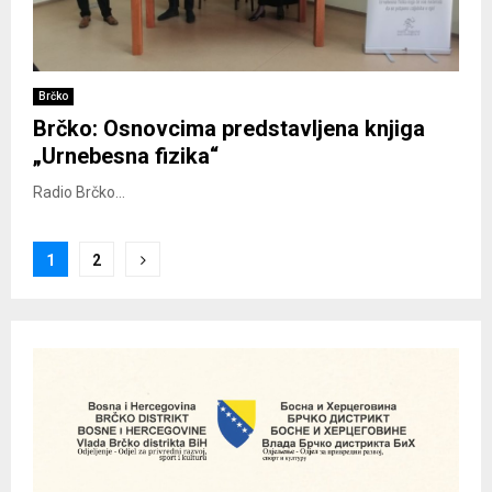
Brčko
Brčko: Osnovcima predstavljena knjiga
„Urnebesna fizika“
Radio Brčko...
Posts
1
2
pagination