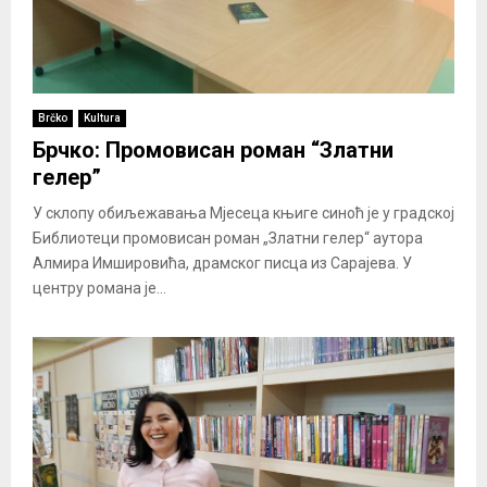
Brčko
Kultura
Брчко: Промовисан роман “Златни
гелер”
У склопу обиљежавања Мјесеца књиге синоћ је у градској
Библиотеци промовисан роман „Златни гелер“ аутора
Алмира Имшировића, драмског писца из Сарајева. У
центру романа је...