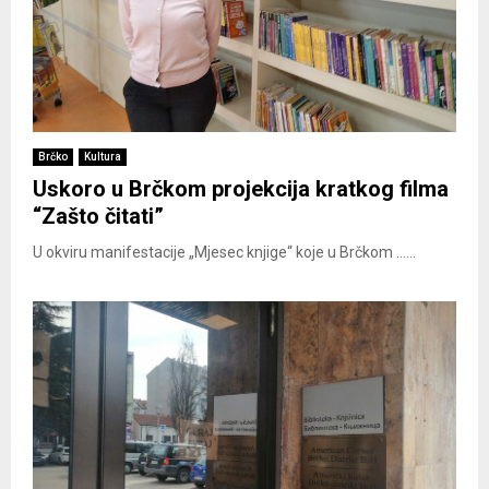
Brčko
Kultura
Uskoro u Brčkom projekcija kratkog filma
“Zašto čitati”
U okviru manifestacije „Mjesec knjige“ koje u Brčkom ......