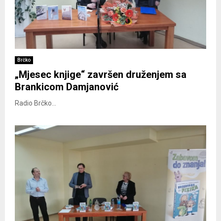
Brčko
„Mjesec knjige“ završen druženjem sa
Brankicom Damjanović
Radio Brčko...