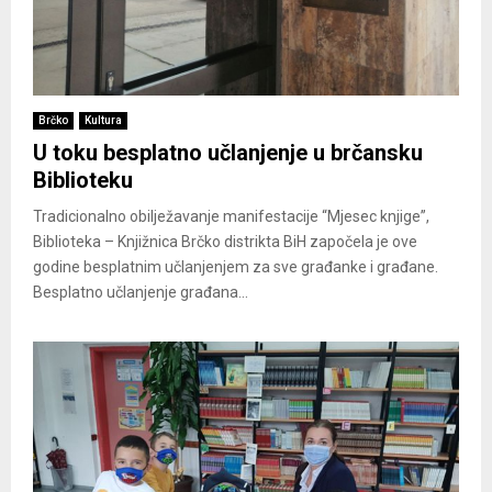
Brčko
Kultura
U toku besplatno učlanjenje u brčansku
Biblioteku
Tradicionalno obilježavanje manifestacije “Mjesec knjige”,
Biblioteka – Knjižnica Brčko distrikta BiH započela je ove
godine besplatnim učlanjenjem za sve građanke i građane.
Besplatno učlanjenje građana...