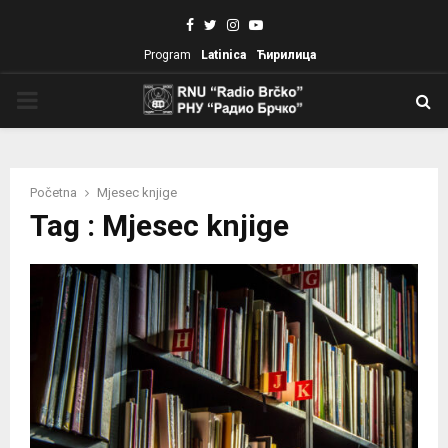
Facebook
Twitter
Instagram
Youtube
Program
Latinica
Ћирилица
PRIMARY
MENU
Početna
Mjesec knjige
Tag : Mjesec knjige