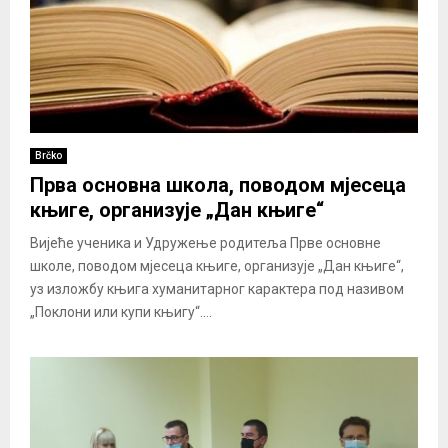
Brčko
Прва основна школа, поводом мјесеца
књиге, организује „Дан књиге“
Вијеће ученика и Удружење родитеља Прве основне
школе, поводом мјесеца књиге, организује „Дан књиге“,
уз изложбу књига хуманитарног карактера под називом
„Поклони или купи књигу“....