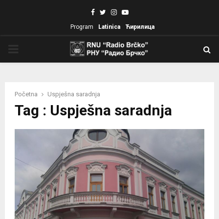
Facebook
Twitter
Instagram
Youtube
Program
Latinica
Ћирилица
PRIMARY
MENU
Početna
Uspješna saradnja
Tag : Uspješna saradnja