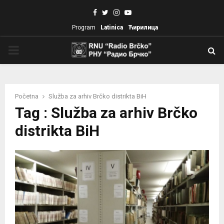
Facebook
Twitter
Instagram
Youtube
Program
Latinica
Ћирилица
PRIMARY
MENU
Početna
Služba za arhiv Brčko distrikta BiH
Tag : Služba za arhiv Brčko
distrikta BiH