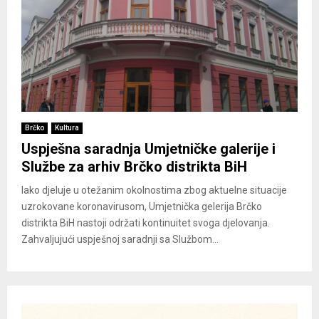
Brčko
Kultura
Uspješna saradnja Umjetničke galerije i
Službe za arhiv Brčko distrikta BiH
Iako djeluje u otežanim okolnostima zbog aktuelne situacije
uzrokovane koronavirusom, Umjetnička gelerija Brčko
distrikta BiH nastoji održati kontinuitet svoga djelovanja.
Zahvaljujući uspješnoj saradnji sa Službom...