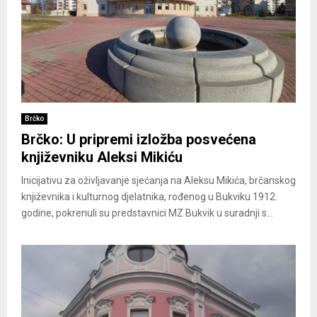
Brčko
Brčko: U pripremi izložba posvećena
književniku Aleksi Mikiću
Inicijativu za oživljavanje sjećanja na Aleksu Mikića, brčanskog
književnika i kulturnog djelatnika, rođenog u Bukviku 1912.
godine, pokrenuli su predstavnici MZ Bukvik u suradnji s...