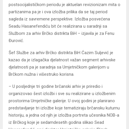
postsocijalističkom periodu je aktuelan revizionizam mita o
partizanima pa je i ova izložba prilika da se taj period
sagleda iz savremene perspektive. Izložba posvećena
Seadu Hasanefendiću bit će realizirana u saradnji sa
Službom za arhiv Brčko distrikta BiH – izjavila je za Fenu
Đurović.
Šef Službe za arhiv Brčko distrikta BiH Ćazim Suljević je
kazao da je izlagačka djelatnost važan segment arhivske
djelatnosti pa je saradnja sa Umjetničkom galerijom u
Brčkom nužna i višestruko korisna.
– U posljednje tri godine brčanski arhiv je priredio i
organizovao šest izložbi i sve su realizirane u izložbenim
prostorima Umjetničke galerije. U ovoj godini je planirano
predstavljanje tri izložbe koje tematiziraju brčansku kuturnu
historiju, a jedna od njih je izložba portreta učesnika NOB-a
iz Brčkog koje je sedamdesetih godina slikao Sead