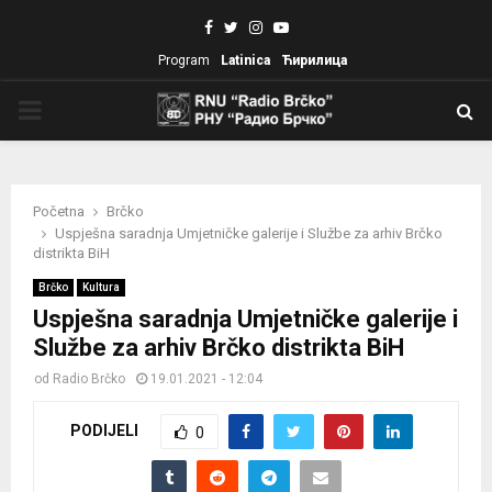
Facebook
Twitter
Instagram
Youtube
Program
Latinica
Ћирилица
PRIMARY
MENU
Početna
Brčko
Uspješna saradnja Umjetničke galerije i Službe za arhiv Brčko
distrikta BiH
Brčko
Kultura
Uspješna saradnja Umjetničke galerije i
Službe za arhiv Brčko distrikta BiH
od
Radio Brčko
19.01.2021 - 12:04
PODIJELI
0