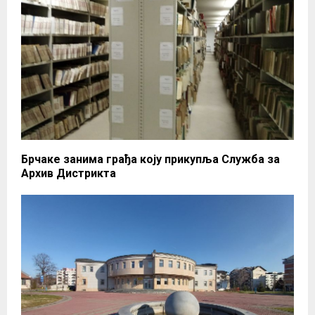
Брчаке занима грађа коју прикупља Служба за
Архив Дистрикта