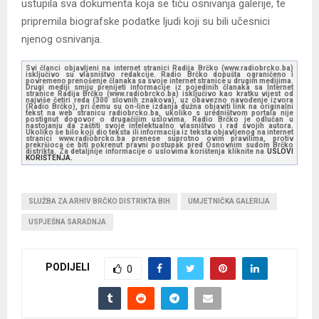
ustupila sva dokumenta koja se tiču osnivanja galerije, te
pripremila biografske podatke ljudi koji su bili učesnici
njenog osnivanja.
Svi članci objavljeni na internet stranici Radija Brčko (www.radiobrcko.ba)
isključivo su vlasništvo redakcije. Radio Brčko dopušta ograničeno i
povremeno prenošenje članaka sa svoje internet stranice u drugim medijima.
Drugi mediji smiju prenijeti informacije iz pojedinih članaka sa Internet
stranice Radija Brčko (www.radiobrcko.ba) isključivo kao kratku vijest od
najviše četiri reda (300 slovnih znakova), uz obavezno navođenje izvora
(Radio Brčko), pri čemu su on-line izdanja dužna objaviti link na originalni
tekst na web stranicu radiobrcko.ba, ukoliko s uredništvom portala nije
postignut dogovor o drugačijim uslovima. Radio Brčko je odlučan u
nastojanju da zaštiti svoje intelektualno vlasništvo i rad svojih autora.
Ukoliko se bilo koji dio teksta ili informacija iz teksta objavljenog na internet
stranici www.radiobrcko.ba prenese suprotno ovim pravilima, protiv
prekršioca će biti pokrenut pravni postupak pred Osnovnim sudom Brčko
distrikta. Za detaljnije informacije o uslovima korištenja kliknite na
USLOVI
KORIŠTENJA.
SLUŽBA ZA ARHIV BRČKO DISTRIKTA BIH
UMJETNIČKA GALERIJA
USPJEŠNA SARADNJA
PODIJELI
0