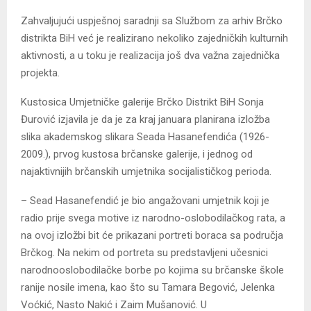
Zahvaljujući uspješnoj saradnji sa Službom za arhiv Brčko
distrikta BiH već je realizirano nekoliko zajedničkih kulturnih
aktivnosti, a u toku je realizacija još dva važna zajednička
projekta.
Kustosica Umjetničke galerije Brčko Distrikt BiH Sonja
Đurović izjavila je da je za kraj januara planirana izložba
slika akademskog slikara Seada Hasanefendića (1926-
2009.), prvog kustosa brčanske galerije, i jednog od
najaktivnijih brčanskih umjetnika socijalističkog perioda.
– Sead Hasanefendić je bio angažovani umjetnik koji je
radio prije svega motive iz narodno-oslobodilačkog rata, a
na ovoj izložbi bit će prikazani portreti boraca sa područja
Brčkog. Na nekim od portreta su predstavljeni učesnici
narodnooslobodilačke borbe po kojima su brčanske škole
ranije nosile imena, kao što su Tamara Begović, Jelenka
Voćkić, Nasto Nakić i Zaim Mušanović. U