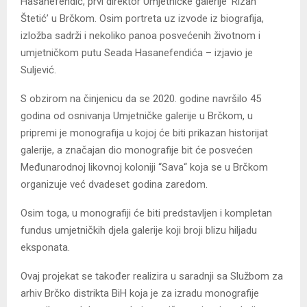
Hasanefendić, prvi direktor Umjetničke galerije ‘Rizah
Štetić’ u Brčkom. Osim portreta uz izvode iz biografija,
izložba sadrži i nekoliko panoa posvećenih životnom i
umjetničkom putu Seada Hasanefendića – izjavio je
Suljević.
S obzirom na činjenicu da se 2020. godine navršilo 45
godina od osnivanja Umjetničke galerije u Brčkom, u
pripremi je monografija u kojoj će biti prikazan historijat
galerije, a značajan dio monografije bit će posvećen
Međunarodnoj likovnoj koloniji “Sava“ koja se u Brčkom
organizuje već dvadeset godina zaredom.
Osim toga, u monografiji će biti predstavljen i kompletan
fundus umjetničkih djela galerije koji broji blizu hiljadu
eksponata.
Ovaj projekat se također realizira u saradnji sa Službom za
arhiv Brčko distrikta BiH koja je za izradu monografije