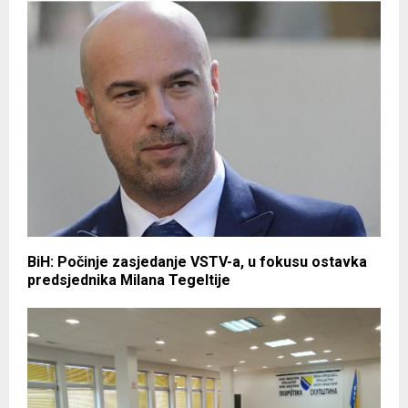
BiH: Počinje zasjedanje VSTV-a, u fokusu ostavka
predsjednika Milana Tegeltije