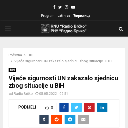
Facebook
Twitter
Instagram
Youtube
Program
Latinica
Ћирилица
PRIMARY
MENU
Početna
BiH
Vijeće sigurnosti UN zakazalo sjednicu zbog situacije u BiH
BiH
Vijeće sigurnosti UN zakazalo sjednicu
zbog situacije u BiH
od
Radio Brčko
05.05.2022 - 09:51
PODIJELI
0