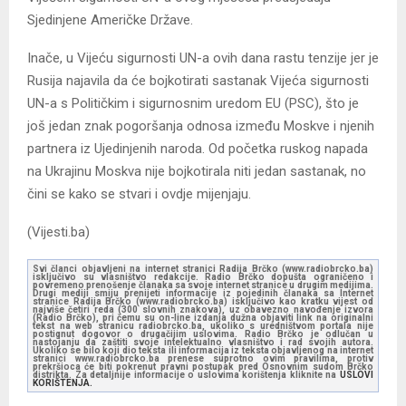
Sjedinjene Američke Države.
Inače, u Vijeću sigurnosti UN-a ovih dana rastu tenzije jer je
Rusija najavila da će bojkotirati sastanak Vijeća sigurnosti
UN-a s Političkim i sigurnosnim uredom EU (PSC), što je
još jedan znak pogoršanja odnosa između Moskve i njenih
partnera iz Ujedinjenih naroda. Od početka ruskog napada
na Ukrajinu Moskva nije bojkotirala niti jedan sastanak, no
čini se kako se stvari i ovdje mijenjaju.
(Vijesti.ba)
Svi članci objavljeni na internet stranici Radija Brčko (www.radiobrcko.ba)
isključivo su vlasništvo redakcije. Radio Brčko dopušta ograničeno i
povremeno prenošenje članaka sa svoje internet stranice u drugim medijima.
Drugi mediji smiju prenijeti informacije iz pojedinih članaka sa Internet
stranice Radija Brčko (www.radiobrcko.ba) isključivo kao kratku vijest od
najviše četiri reda (300 slovnih znakova), uz obavezno navođenje izvora
(Radio Brčko), pri čemu su on-line izdanja dužna objaviti link na originalni
tekst na web stranicu radiobrcko.ba, ukoliko s uredništvom portala nije
postignut dogovor o drugačijim uslovima. Radio Brčko je odlučan u
nastojanju da zaštiti svoje intelektualno vlasništvo i rad svojih autora.
Ukoliko se bilo koji dio teksta ili informacija iz teksta objavljenog na internet
stranici www.radiobrcko.ba prenese suprotno ovim pravilima, protiv
prekršioca će biti pokrenut pravni postupak pred Osnovnim sudom Brčko
distrikta. Za detaljnije informacije o uslovima korištenja kliknite na
USLOVI
KORIŠTENJA.