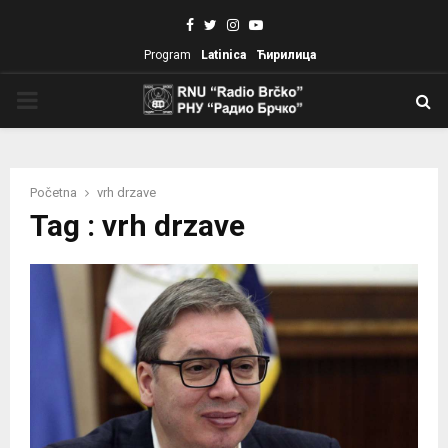
Facebook
Twitter
Instagram
Youtube
Program
Latinica
Ћирилица
PRIMARY
MENU
Početna
vrh drzave
Tag : vrh drzave