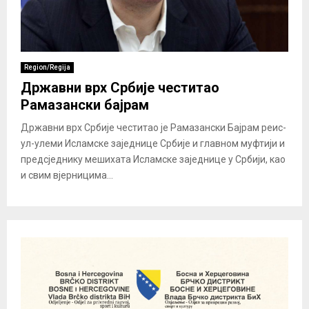
Region/Regija
Државни врх Србије честитао
Рамазански бајрам
Државни врх Србије честитао је Рамазански Бајрам реис-
ул-улеми Исламске заједнице Србије и главном муфтији и
предсједнику мешихата Исламске заједнице у Србији, као
и свим вјерницима...