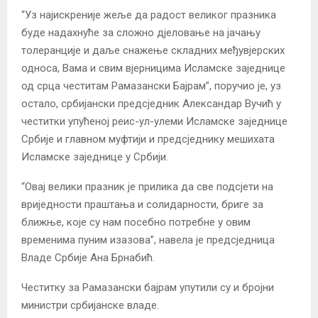
“Уз најискреније жеље да радост великог празника
буде надахнуће за сложно дјеловање на јачању
толеранције и даље снажење складних међувјерских
односа, Вама и свим вјерницима Исламске заједнице
од срца честитам Рамазански Бајрам”, поручио је, уз
остало, србијански предсједник Александар Вучић у
честитки упућеној реис-ул-улеми Исламске заједнице
Србије и главном муфтији и предсједнику мешихата
Исламске заједнице у Србији.
“Овај велики празник је прилика да све подсјети на
вриједности праштања и солидарности, бриге за
ближње, које су нам посебно потребне у овим
временима пуним изазова”, навела је предсједница
Владе Србије Ана Брнабић.
Честитку за Рамазански бајрам упутили су и бројни
министри србијанске владе.