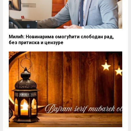
Милић: Новинарима омогућити слободан рад,
без притиска и цензуре