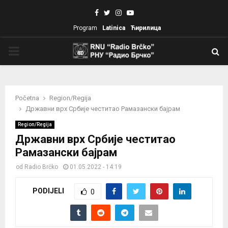
Facebook
Twitter
Instagram
Youtube
Program
Latinica
Ћирилица
PRIMARY
MENU
Početna
Region/Regija
Државни врх Србије честитао Рамазански бајрам
Region/Regija
Државни врх Србије честитао
Рамазански бајрам
od
Radio Brčko
01.05.2022 - 14:19
PODIJELI
0