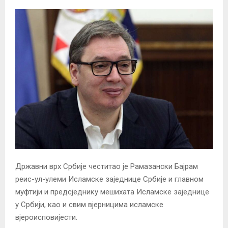
Државни врх Србије честитао је Рамазански Бајрам
реис-ул-улеми Исламске заједнице Србије и главном
муфтији и предсједнику мешихата Исламске заједнице
у Србији, као и свим вјерницима исламске
вјероисповијести.