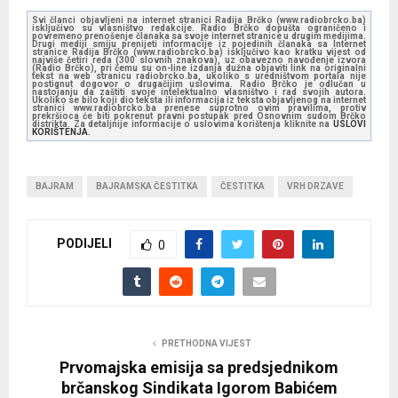
Svi članci objavljeni na internet stranici Radija Brčko (www.radiobrcko.ba)
isključivo su vlasništvo redakcije. Radio Brčko dopušta ograničeno i
povremeno prenošenje članaka sa svoje internet stranice u drugim medijima.
Drugi mediji smiju prenijeti informacije iz pojedinih članaka sa Internet
stranice Radija Brčko (www.radiobrcko.ba) isključivo kao kratku vijest od
najviše četiri reda (300 slovnih znakova), uz obavezno navođenje izvora
(Radio Brčko), pri čemu su on-line izdanja dužna objaviti link na originalni
tekst na web stranicu radiobrcko.ba, ukoliko s uredništvom portala nije
postignut dogovor o drugačijim uslovima. Radio Brčko je odlučan u
nastojanju da zaštiti svoje intelektualno vlasništvo i rad svojih autora.
Ukoliko se bilo koji dio teksta ili informacija iz teksta objavljenog na internet
stranici www.radiobrcko.ba prenese suprotno ovim pravilima, protiv
prekršioca će biti pokrenut pravni postupak pred Osnovnim sudom Brčko
distrikta. Za detaljnije informacije o uslovima korištenja kliknite na
USLOVI
KORIŠTENJA.
BAJRAM
BAJRAMSKA ČESTITKA
ČESTITKA
VRH DRZAVE
PODIJELI
0
PRETHODNA VIJEST
Prvomajska emisija sa predsjednikom
brčanskog Sindikata Igorom Babićem