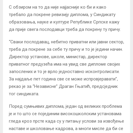
С обзиром на то да није најјасније ко би и како
требало да покрене ревизију диплома, у Синдикату
образовања, науке и културе Републике Српске кажу
да прије свега послодавци треба да покрену ту причу.
“Сваки послодавац, небитно приватни или јавни сектор,
треба да покрене за себе ту причу и то је једини начин.
Директор установе, школе, министар, директор
приватног предузећа има на увид све дипломе својих
запослених и то је врло једноставно исконтролисати.
За најдаље пет година све се може испровјеравати”,
рекао је за “Независне” Драган Гњатић, предсједник
тог синдиката.
Поред сумњивих диплома, један од великих проблема
је и то што се појединим високошколским установама
гледа кроз прсте када су у питању услови за извођење
наставе и школовање кадрова, а многи мисле да би се