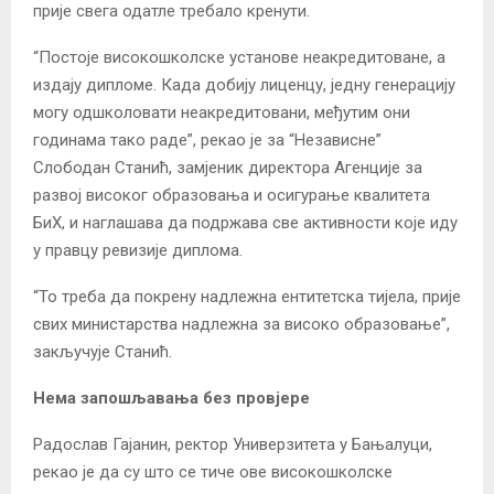
прије свега одатле требало кренути.
“Постоје високошколске установе неакредитоване, а
издају дипломе. Када добију лиценцу, једну генерацију
могу одшколовати неакредитовани, међутим они
годинама тако раде”, рекао је за “Независне”
Слободан Станић, замјеник директора Агенције за
развој високог образовања и осигурање квалитета
БиХ, и наглашава да подржава све активности које иду
у правцу ревизије диплома.
“То треба да покрену надлежна ентитетска тијела, прије
свих министарства надлежна за високо образовање”,
закључује Станић.
Нема запошљавања без провјере
Радослав Гајанин, ректор Универзитета у Бањалуци,
рекао је да су што се тиче ове високошколске