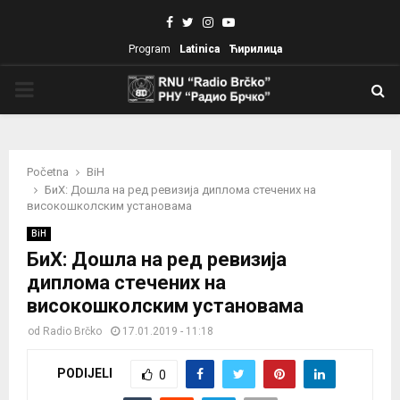
Facebook
Twitter
Instagram
Youtube
Program
Latinica
Ћирилица
PRIMARY
MENU
Početna
BiH
БиХ: Дошла на ред ревизија диплома стечених на
високошколским установама
BiH
БиХ: Дошла на ред ревизија
диплома стечених на
високошколским установама
od
Radio Brčko
17.01.2019 - 11:18
PODIJELI
0