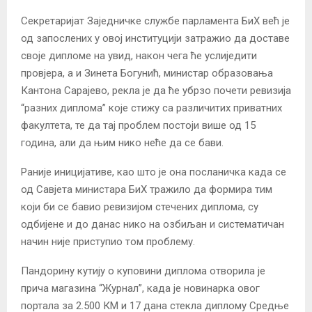
Секретаријат Заједничке службе парламента БиХ већ је
од запослених у овој институцији затражио да доставе
своје дипломе на увид, након чега ће услиједити
провјера, а и Зинета Богунић, министар образовања
Кантона Сарајево, рекла је да ће убрзо почети ревизија
“разних диплома” које стижу са различитих приватних
факултета, те да тај проблем постоји више од 15
година, али да њим нико неће да се бави.
Раније иницијативе, као што је она посланичка када се
од Савјета министара БиХ тражило да формира тим
који би се бавио ревизијом стечених диплома, су
одбијене и до данас нико на озбиљан и систематичан
начин није приступио том проблему.
Пандорину кутију о куповини диплома отворила је
прича магазина “Журнал”, када је новинарка овог
портала за 2.500 КМ и 17 дана стекла диплому Средње