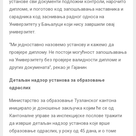
установе сви документи подложни контроли, нарочито
дипломе, и поготово код запошљавања наставника и
сарадника код заснивања радног односа на
Универзитету у Бањалуци који нису завршили овај
универзитет.
“Ми једноставно назовемо установу и кажемо да
провјере диплому. Не постоји могућност запошљавања
на Универзитету без провјере валидности дипломе и
других докумената”, рекао је Гајанин.
Детаљан надзор установа за образовање
одраслих
Министарство за образовање Тузланског кантона
иницирало је доношење закључка којим ће се од
Кантоналне управе за инспекцијске послове тражити
да изврше детаљан надзор установа које врше
образовање одраслих, у року од 45 дана, и о томе