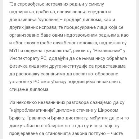
“За спровођење истражних радњи у смислу
надзирања, праћења, саслушавања свједока и
доказивања ‘куповине – продаје’ диплома, као и
других јавних исправа, те процесуирање лица која се
организовано баве овим недозвољеним радњама, као
и због злоупотребе службеног положаја, надлежни су
МУП и окружна тужилаштва”, рекли су “Независним” у
Инспекторату РС, додајући да се њима нису обраћала
физичка лица или друге институције са представкама
да располажу сазнањима да васпитно-образовне
установе у РС омогућавају појединцима незаконито
стицање диплома.
Из неколико незваничних разговора сазнајемо да су
“најпроблематичније” дипломе стечене у Широком
Бријегу, Травнику и Брчко дистрикту, међутим да је и то
дискутабилно с обзиром на то да су и неке које су
провјераване са становишта закона потпуно – чисте.