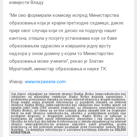
извијести Владу.
“Ми смо формирали комисију испред Министарства
образовања која је крајем претходне седмице, дакле
прије овог случаја који се десио на подручју нашег
кантона, отишла у посјету установама које се баве
образовањем одраслих и извршила једну врсту
надзора у оном домену у којем то Министарство
образовања може учинити”, рекао је Златан
Муратовић, министар образовања и науке ТК.
Извор:
www.nezavisne.com
Svi članci objavljeni na internet stranici Radija Brčko (www.radiobrcko.ba)
isključivo su vlasništvo redakcije. Radio Brčko dopušta ograničeno i
povremeno prenošenje članaka sa svoje internet stranice u drugim medijima.
Drugi mediji smiju prenijeti informacije iz pojedinih članaka sa Internet
stranice Radija Brčko (www.radiobrcko.ba) isključivo kao kratku vijest od
najviše četiri reda (300 slovnih znakova), uz obavezno navođenje izvora
(Radio Brčko), pri čemu su on-line izdanja dužna objaviti link na originalni
tekst na web stranicu radiobrcko.ba, ukoliko s uredništvom portala nije
postignut dogovor o drugačijim uslovima. Radio Brčko je odlučan u
nastojanju da zaštiti svoje intelektualno vlasništvo i rad svojih autora.
Ukoliko se bilo koji dio teksta ili informacija iz teksta objavljenog na internet
stranici www.radiobrcko.ba prenese suprotno ovim pravilima, protiv
prekršioca će biti pokrenut pravni postupak pred Osnovnim sudom Brčko
distrikta. Za detaljnije informacije o uslovima korištenja kliknite na
USLOVI
KORIŠTENJA.