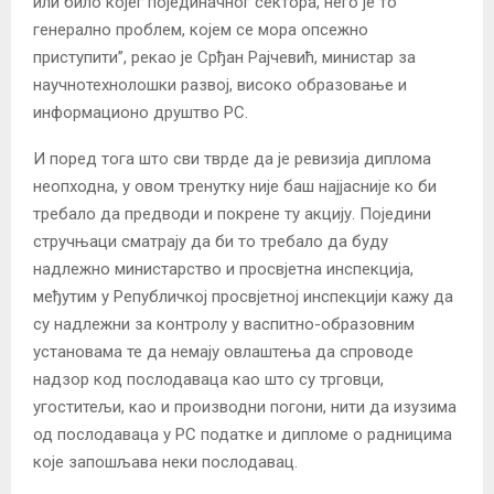
или било којег појединачног сектора, него је то
генерално проблем, којем се мора опсежно
приступити”, рекао је Срђан Рајчевић, министар за
научнотехнолошки развој, високо образовање и
информационо друштво РС.
И поред тога што сви тврде да је ревизија диплома
неопходна, у овом тренутку није баш најјасније ко би
требало да предводи и покрене ту акцију. Поједини
стручњаци сматрају да би то требало да буду
надлежно министарство и просвјетна инспекција,
међутим у Републичкој просвјетној инспекцији кажу да
су надлежни за контролу у васпитно-образовним
установама те да немају овлаштења да спроводе
надзор код послодаваца као што су трговци,
угоститељи, као и производни погони, нити да изузима
од послодаваца у РС податке и дипломе о радницима
које запошљава неки послодавац.