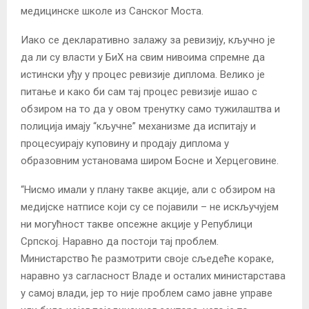
медицинске школе из Санског Моста.
Иако се декларативно залажу за ревизију, кључно је
да ли су власти у БиХ на свим нивоима спремне да
истински уђу у процес ревизије диплома. Велико је
питање и како би сам тај процес ревизије ишао с
обзиром на то да у овом тренутку само тужилаштва и
полиција имају “кључне” механизме да испитају и
процесуирају куповину и продају диплома у
образовним установама широм Босне и Херцеговине.
“Нисмо имали у плану такве акције, али с обзиром на
медијске натписе који су се појавили – не искључујем
ни могућност такве опсежне акције у Републици
Српској. Наравно да постоји тај проблем.
Министарство ће размотрити своје сљедеће кораке,
наравно уз сагласност Владе и осталих министарстава
у самој влади, јер то није проблем само јавне управе