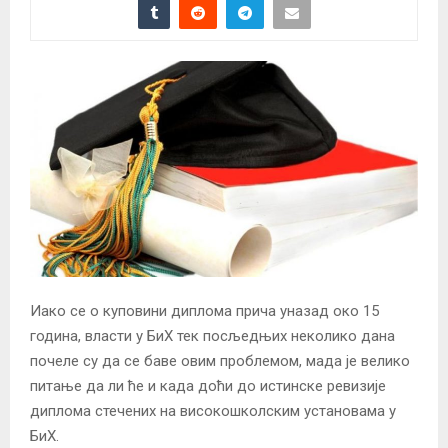
Иако се о куповини диплома прича уназад око 15
година, власти у БиХ тек посљедњих неколико дана
почеле су да се баве овим проблемом, мада је велико
питање да ли ће и када доћи до истинске ревизије
диплома стечених на високошколским установама у
БиХ.