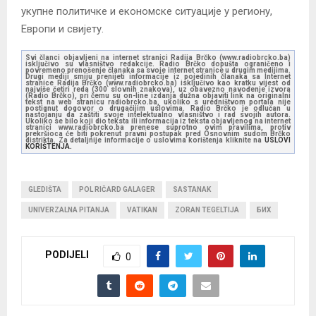
укупне политичке и економске ситуације у региону,
Европи и свијету.
Svi članci objavljeni na internet stranici Radija Brčko (www.radiobrcko.ba)
isključivo su vlasništvo redakcije. Radio Brčko dopušta ograničeno i
povremeno prenošenje članaka sa svoje internet stranice u drugim medijima.
Drugi mediji smiju prenijeti informacije iz pojedinih članaka sa Internet
stranice Radija Brčko (www.radiobrcko.ba) isključivo kao kratku vijest od
najviše četiri reda (300 slovnih znakova), uz obavezno navođenje izvora
(Radio Brčko), pri čemu su on-line izdanja dužna objaviti link na originalni
tekst na web stranicu radiobrcko.ba, ukoliko s uredništvom portala nije
postignut dogovor o drugačijim uslovima. Radio Brčko je odlučan u
nastojanju da zaštiti svoje intelektualno vlasništvo i rad svojih autora.
Ukoliko se bilo koji dio teksta ili informacija iz teksta objavljenog na internet
stranici www.radiobrcko.ba prenese suprotno ovim pravilima, protiv
prekršioca će biti pokrenut pravni postupak pred Osnovnim sudom Brčko
distrikta. Za detaljnije informacije o uslovima korištenja kliknite na
USLOVI
KORIŠTENJA.
GLEDIŠTA
POL RIČARD GALAGER
SASTANAK
UNIVERZALNA PITANJA
VATIKAN
ZORAN TEGELTIJA
БИХ
PODIJELI
0