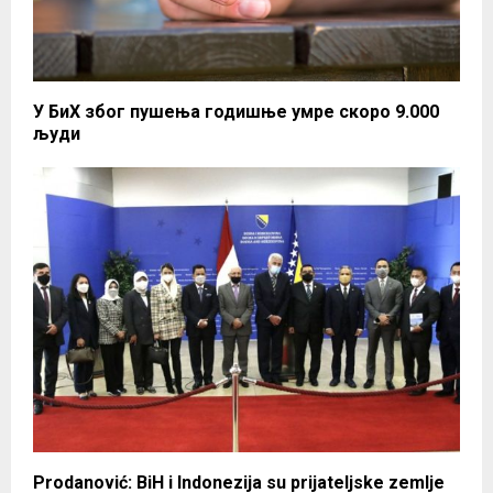
У БиХ због пушења годишње умре скоро 9.000
људи
Prodanović: BiH i Indonezija su prijateljske zemlje