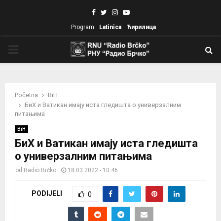
Facebook
Twitter
Instagram
Youtube
Program
Latinica
Ћирилица
PRIMARY
MENU
Početna
BiH
БиХ и Ватикан имају иста гледишта о универзалним
питањима
BiH
БиХ и Ватикан имају иста гледишта
о универзалним питањима
od
Radio Brčko
18.03.2022 - 10:46
PODIJELI
0