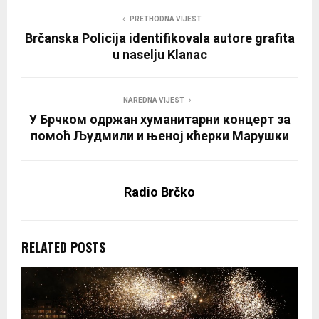
PRETHODNA VIJEST
Brčanska Policija identifikovala autore grafita
u naselju Klanac
NAREDNA VIJEST
У Брчком одржан хуманитарни концерт за
помоћ Људмили и њеној кћерки Марушки
Radio Brčko
RELATED POSTS