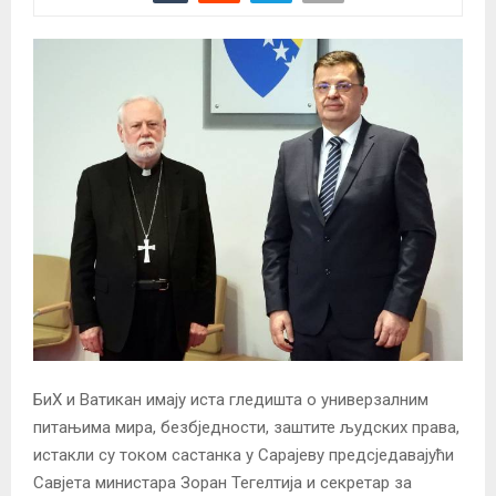
БиХ и Ватикан имају иста гледишта о универзалним
питањима мира, безбједности, заштите људских права,
истакли су током састанка у Сарајеву предсједавајући
Савјета министара Зоран Тегелтија и секретар за