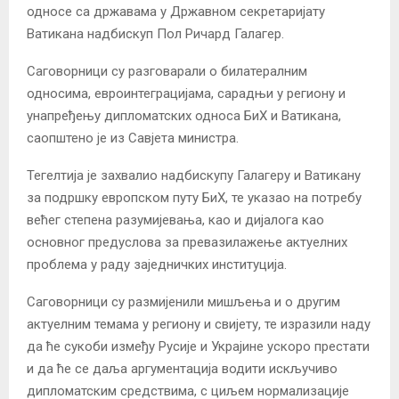
односе са државама у Државном секретаријату
Ватикана надбискуп Пол Ричард Галагер.
Саговорници су разговарали о билатералним
односима, евроинтеграцијама, сарадњи у региону и
унапређењу дипломатских односа БиХ и Ватикана,
саопштено је из Савјета министра.
Тегелтија је захвалио надбискупу Галагеру и Ватикану
за подршку европском путу БиХ, те указао на потребу
већег степена разумијевања, као и дијалога као
основног предуслова за превазилажење актуелних
проблема у раду заједничких институција.
Саговорници су размијенили мишљења и о другим
актуелним темама у региону и свијету, те изразили наду
да ће сукоби између Русије и Украјине ускоро престати
и да ће се даља аргументација водити искључиво
дипломатским средствима, с циљем нормализације