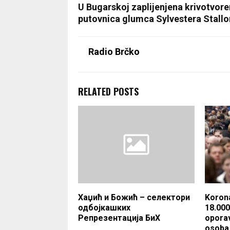
U Bugarskoj zaplijenjena krivotvor
putovnica glumca Sylvestera Stall
Radio Brčko
RELATED POSTS
Хаџић и Божић – селектори
Korona
одбојкашких
18.000
Репрезентација БиХ
oporav
osoba