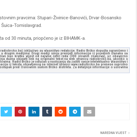
stovnim pravcima: Stupari-Živinice-Banovići, Drvar-Bosansko
i Šuica-Tomislavgrad.
ža od 30 minuta, priopćeno je iz BIHAMK-a.
ww.radiobrcko.ba) isključivo su vlasništvo redakcije. Radio Brčko dopušta ograničeno i
u drugim medijima. Drugi mediji smiju prenijeti informacije iz pojedinih članaka sa
učivo kao kratku vijest od najviše četiri reda (300 slovnih znakova), uz obavezno
ja dužna objaviti link na originalni tekst na web stranicu radiobrcko.ba, ukoliko s
ovima. Radio Brčko je odlučan u nastojanju da zaštiti svoje intelektualno vlasništvo i
ormacija iz teksta objavljenog na internet stranici www.radiobrcko.ba prenese suprotno
 postupak pred Osnovnim sudom Brčko distrikta. Za detaljnije informacije o uslovima
NAREDNA VIJEST