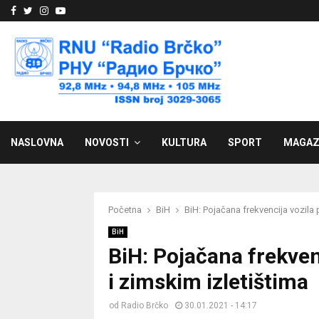
Facebook
Twitter
Instagram
Youtube
NASLOVNA
NOVOSTI
KULTURA
SPORT
MAGAZ
Početna
BiH
BiH: Pojačana frekvencija vozila 
BiH
BiH: Pojačana frekven
i zimskim izletištima
od
Radio Brčko
30.01.2021 - 14:17