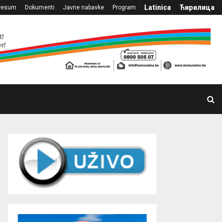
Latinica
Ћирилица
resum
Dokumenti
Javne nabavke
Program