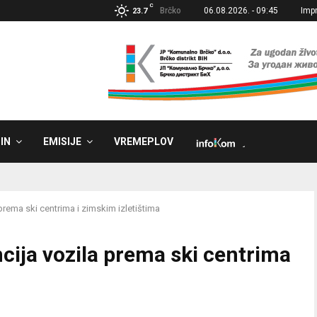
C
Brčko
06.08.2026. - 09:45
Imp
23.7
IN
EMISIJE
VREMEPLOV
˼
prema ski centrima i zimskim izletištima
cija vozila prema ski centrima