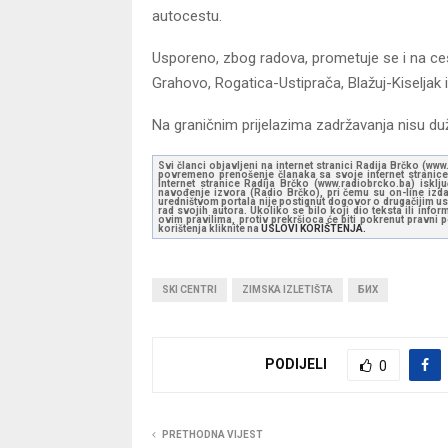
autocestu.
Usporeno, zbog radova, prometuje se i na ce
Grahovo, Rogatica-Ustiprača, Blažuj-Kiseljak 
Na graničnim prijelazima zadržavanja nisu du
Svi članci objavljeni na internet stranici Radija Brčko (w
povremeno prenošenje članaka sa svoje internet stranice 
Internet stranice Radija Brčko (www.radiobrcko.ba) isklj
navođenje izvora (Radio Brčko), pri čemu su on-line izdan
uredništvom portala nije postignut dogovor o drugačijim usl
rad svojih autora. Ukoliko se bilo koji dio teksta ili inf
ovim pravilima, protiv prekršioca će biti pokrenut pravni
korištenja kliknite na
USLOVI KORIŠTENJA.
SKI CENTRI
ZIMSKA IZLETIŠTA
БИХ
PODIJELI
0
PRETHODNA VIJEST