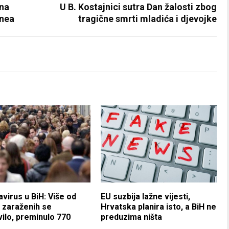
ena
U B. Kostajnici sutra Dan žalosti zbog
onea
tragične smrti mladića i djevojke
virus u BiH: Više od
EU suzbija lažne vijesti,
 zaraženih se
Hrvatska planira isto, a BiH ne
ilo, preminulo 770
preduzima ništa