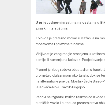
U prijepodnevnim satima na cestama u BiH 
zimskim izletištima.
Kolovoz je pretežno mokar ili vlažan, a na m
mostovima i prilazima tunelima.
Vidljivost je zbog magle smanjena u kotlinama
zemlje ili kamenja na kolovoz. Posjedovanj
Promet je zbog radova obustavljen u tunelu J
prometuju obilaznicom oko tunela, dok se te
na alternativne pravce: Mostar-Široki Brije
Busovača-Novi Travnik-Bugojno.
Radovi na izgradnji kružne raskrsnice izvod
putničkih vozila i autobusa preusmjerava ob