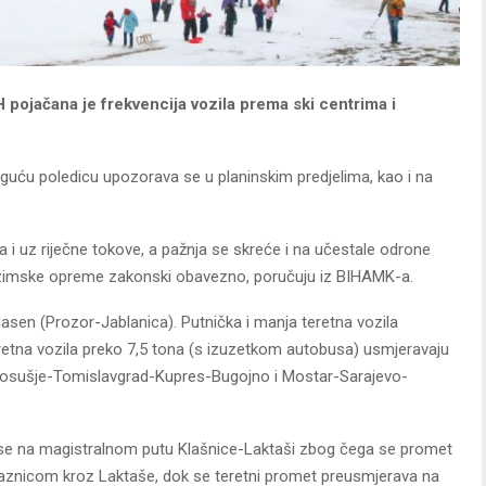
pojačana je frekvencija vozila prema ski centrima i
oguću poledicu upozorava se u planinskim predjelima, kao i na
 i uz riječne tokove, a pažnja se skreće i na učestale odrone
e zimske opreme zakonski obavezno, poručuju iz BIHAMK-a.
asen (Prozor-Jablanica). Putnička i manja teretna vozila
retna vozila preko 7,5 tona (s izuzetkom autobusa) usmjeravaju
g-Posušje-Tomislavgrad-Kupres-Bugojno i Mostar-Sarajevo-
e se na magistralnom putu Klašnice-Laktaši zbog čega se promet
ilaznicom kroz Laktaše, dok se teretni promet preusmjerava na