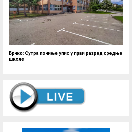
Брчко: Сутра почиње упис у први разред средње
школе