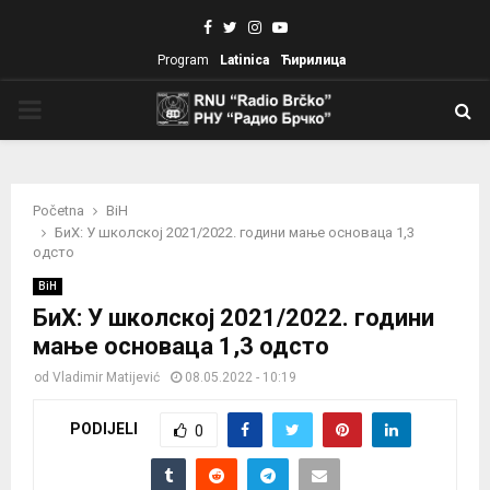
Facebook
Twitter
Instagram
Youtube
Program
Latinica
Ћирилица
PRIMARY
MENU
Početna
BiH
БиХ: У школској 2021/2022. години мање основаца 1,3
одсто
BiH
БиХ: У школској 2021/2022. години
мање основаца 1,3 одсто
od
Vladimir Matijević
08.05.2022 - 10:19
PODIJELI
0