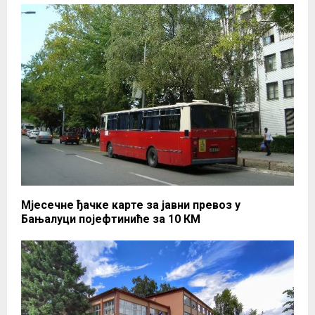
Мјесечне ђачке карте за јавни превоз у
Бањaлуци појефтиниће за 10 КМ