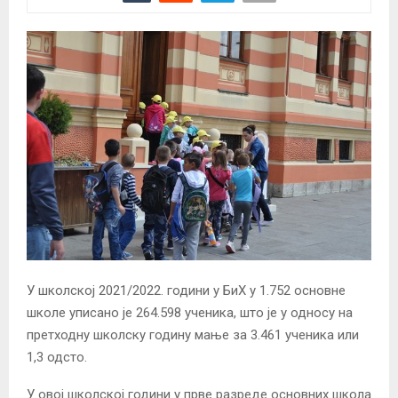
У школској 2021/2022. години у БиХ у 1.752 основне
школе уписано је 264.598 ученика, што је у односу на
претходну школску годину мање за 3.461 ученика или
1,3 одсто.
У овој школској години у прве разреде основних школа