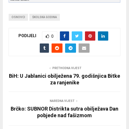
OSNOVCI
ŠKOLSKA GODINA
PODIJELI
0
PRETHODNA VIJEST
BiH: U Jablanici obilježena 79. godišnjica Bitke
za ranjenike
NAREDNA VIJEST
Brčko: SUBNOR Distrikta sutra obilježava Dan
pobjede nad fašizmom