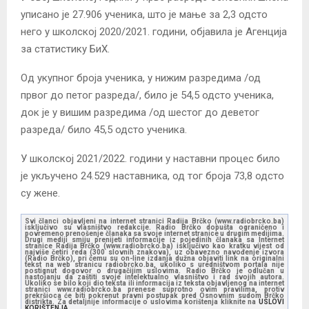
уписано је 27.906 ученика, што је мање за 2,3 одсто
него у школској 2020/2021. години, објавила је Агенција
за статистику БиХ.
Од укупног броја ученика, у нижим разредима /од
првог до петог разреда/, било је 54,5 одсто ученика,
док је у вишим разредима /од шестог до деветог
разреда/ било 45,5 одсто ученика.
У школској 2021/2022. години у наставни процес било
је укључено 24.529 наставника, од тог броја 73,8 одсто
су жене.
Svi članci objavljeni na internet stranici Radija Brčko (www.radiobrcko.ba)
isključivo su vlasništvo redakcije. Radio Brčko dopušta ograničeno i
povremeno prenošenje članaka sa svoje internet stranice u drugim medijima.
Drugi mediji smiju prenijeti informacije iz pojedinih članaka sa Internet
stranice Radija Brčko (www.radiobrcko.ba) isključivo kao kratku vijest od
najviše četiri reda (300 slovnih znakova), uz obavezno navođenje izvora
(Radio Brčko), pri čemu su on-line izdanja dužna objaviti link na originalni
tekst na web stranicu radiobrcko.ba, ukoliko s uredništvom portala nije
postignut dogovor o drugačijim uslovima. Radio Brčko je odlučan u
nastojanju da zaštiti svoje intelektualno vlasništvo i rad svojih autora.
Ukoliko se bilo koji dio teksta ili informacija iz teksta objavljenog na internet
stranici www.radiobrcko.ba prenese suprotno ovim pravilima, protiv
prekršioca će biti pokrenut pravni postupak pred Osnovnim sudom Brčko
distrikta. Za detaljnije informacije o uslovima korištenja kliknite na
USLOVI
KORIŠTENJA.