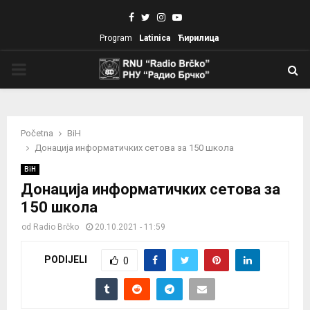
Facebook
Twitter
Instagram
Youtube
Program
Latinica
Ћирилица
PRIMARY
MENU
Početna
BiH
Донација информатичких сетова за 150 школа
BiH
Донација информатичких сетова за
150 школа
od
Radio Brčko
20.10.2021 - 11:59
PODIJELI
0