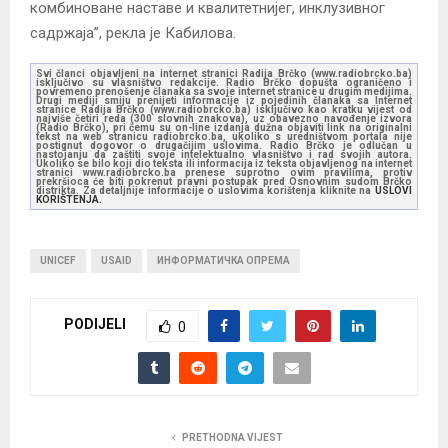
комбиноване наставе и квалитетнијег, инклузивног
садржаја”, рекла је Кабилова.
Svi članci objavljeni na internet stranici Radija Brčko (www.radiobrcko.ba)
isključivo su vlasništvo redakcije. Radio Brčko dopušta ograničeno i
povremeno prenošenje članaka sa svoje internet stranice u drugim medijima.
Drugi mediji smiju prenijeti informacije iz pojedinih članaka sa Internet
stranice Radija Brčko (www.radiobrcko.ba) isključivo kao kratku vijest od
najviše četiri reda (300 slovnih znakova), uz obavezno navođenje izvora
(Radio Brčko), pri čemu su on-line izdanja dužna objaviti link na originalni
tekst na web stranicu radiobrcko.ba, ukoliko s uredništvom portala nije
postignut dogovor o drugačijim uslovima. Radio Brčko je odlučan u
nastojanju da zaštiti svoje intelektualno vlasništvo i rad svojih autora.
Ukoliko se bilo koji dio teksta ili informacija iz teksta objavljenog na internet
stranici www.radiobrcko.ba prenese suprotno ovim pravilima, protiv
prekršioca će biti pokrenut pravni postupak pred Osnovnim sudom Brčko
distrikta. Za detaljnije informacije o uslovima korištenja kliknite na
USLOVI
KORIŠTENJA.
UNICEF
USAID
ИНФОРМАТИЧКА ОПРЕМА
PODIJELI
0
PRETHODNA VIJEST