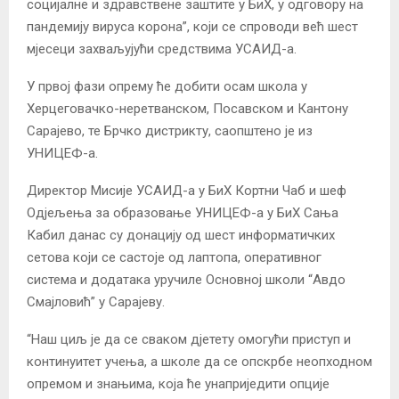
социјалне и здравствене заштите у БиХ, у одговору на
пандемију вируса корона”, који се спроводи већ шест
мјесеци захваљујући средствима УСАИД-а.
У првој фази опрему ће добити осам школа у
Херцеговачко-неретванском, Посавском и Кантону
Сарајево, те Брчко дистрикту, саопштено је из
УНИЦЕФ-а.
Директор Мисије УСАИД-а у БиХ Кортни Чаб и шеф
Одјељења за образовање УНИЦЕФ-а у БиХ Сања
Кабил данас су донацију од шест информатичких
сетова који се састоје од лаптопа, оперативног
система и додатака уручиле Основној школи “Авдо
Смајловић” у Сарајеву.
“Наш циљ је да се сваком дјетету омогући приступ и
континуитет учења, а школе да се опскрбе неопходном
опремом и знањима, која ће унаприједити опције