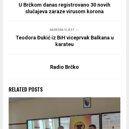
U Brčkom danas registrovano 30 novih
slučajeva zaraze virusom korona
NAREDNA VIJEST
Teodora Đukić iz BiH viceprvak Balkana u
karateu
Radio Brčko
RELATED POSTS