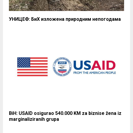
УНИЦЕФ: БиХ изложена природним непогодама
BiH: USAID osigurao 540.000 KM za biznise žena iz
marginaliziranih grupa