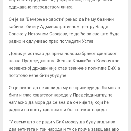
одржаване посредством линка.
Он је за “Вечерње новости” рекао да ће му базични
кабинет бити у Административном центру Владе
Српске у Источном Сарајеву, те да ће за све што буде
радио и одлучивао прво погледати Устав.
Додик је истакао да прича новоизабраног хрватског
члана Предсједништва Жељка Комшића о Косову као
независној држави није став званичне политике БиХ, а
поготово неће бити убудуће.
Он је рекао да не жели да му се приписује да би могао
бити и глас хрватског народа у Предсједништву, те
нагласио да мора да се зна да он није тај који ће
радити на штету хрватског и бошњачког народа.
“У свему што се ради у БиХ морају да буду видљива
два ентитета и три народа и ту се прича завршава ако