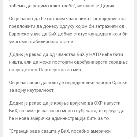
хоћемо да радимо како треба”, истакао је Додик.
Он је навео да ће осталим члановима Предсједништва
предложити да донесу одлуку којом би затражили од
Европске уније да БиХ добије статус кандидата који би
умогоме стабилизовао стање.
Додик је рекао да од чланства БиХ у НАТО неће бити
ништа, али да може постојати одређена врста сарадње
посредством Партнерства за мир.
Он је нагласио да поштује опредјељење народа Српске
за војну неутралност.
Додик је рекао да је крајње вријеме да ОХР напусти
БиХ, са чиме је сагласно много субјеката, те вјерује да
ће и нова америчка администрација бити за то.
“Странци раде свашта у БиХ, посебно амерички