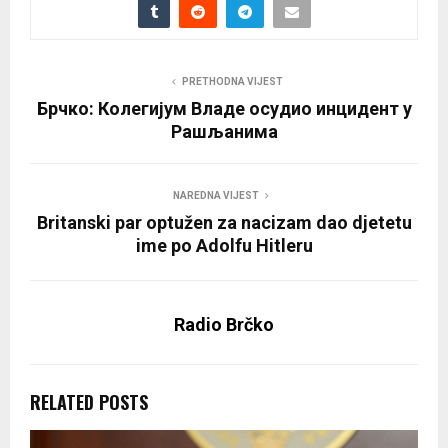
PRETHODNA VIJEST
Брчко: Колегијум Владе осудио инцидент у
Рашљанима
NAREDNA VIJEST
Britanski par optužen za nacizam dao djetetu
ime po Adolfu Hitleru
Radio Brčko
RELATED POSTS