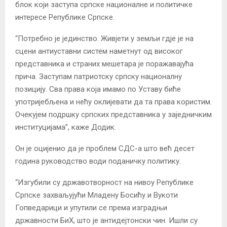
блок који заступа српске националне и политичке
интересе Републике Српске.
“Потребно је јединство. Живјети у земљи гдје је на
сцени антиуставни систем наметнут од високог
представника и страних мешетара је поражавајућа
прича. Заступам патриотску српску националну
позицију. Сва права која имамо по Уставу биће
употријебљена и нећу оклијевати да та права користим.
Очекујем подршку српских представника у заједничким
институцијама”, каже Додик.
Он је оцијенио да је проблем СДС-а што већ десет
година руководство води поданичку политику.
“Изгубили су државотворност на нивоу Републике
Српске захваљујући Младену Босићу и Вукоти
Гопведарици и упутили се према изградњи
државности БиХ, што је антидејтонски чин. Ишли су