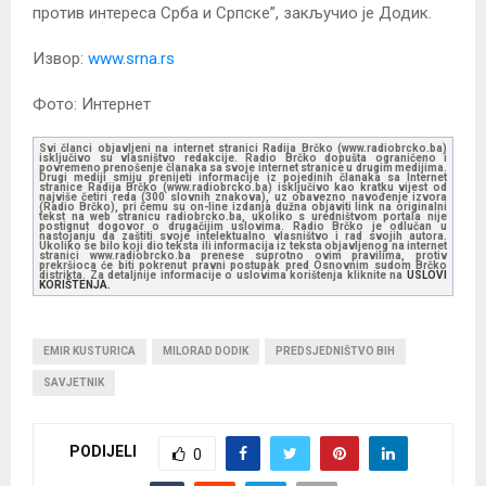
против интереса Срба и Српске”, закључио је Додик.
Извор:
www.srna.rs
Фото: Интернет
Svi članci objavljeni na internet stranici Radija Brčko (www.radiobrcko.ba)
isključivo su vlasništvo redakcije. Radio Brčko dopušta ograničeno i
povremeno prenošenje članaka sa svoje internet stranice u drugim medijima.
Drugi mediji smiju prenijeti informacije iz pojedinih članaka sa Internet
stranice Radija Brčko (www.radiobrcko.ba) isključivo kao kratku vijest od
najviše četiri reda (300 slovnih znakova), uz obavezno navođenje izvora
(Radio Brčko), pri čemu su on-line izdanja dužna objaviti link na originalni
tekst na web stranicu radiobrcko.ba, ukoliko s uredništvom portala nije
postignut dogovor o drugačijim uslovima. Radio Brčko je odlučan u
nastojanju da zaštiti svoje intelektualno vlasništvo i rad svojih autora.
Ukoliko se bilo koji dio teksta ili informacija iz teksta objavljenog na internet
stranici www.radiobrcko.ba prenese suprotno ovim pravilima, protiv
prekršioca će biti pokrenut pravni postupak pred Osnovnim sudom Brčko
distrikta. Za detaljnije informacije o uslovima korištenja kliknite na
USLOVI
KORIŠTENJA.
EMIR KUSTURICA
MILORAD DODIK
PREDSJEDNIŠTVO BIH
SAVJETNIK
PODIJELI
0