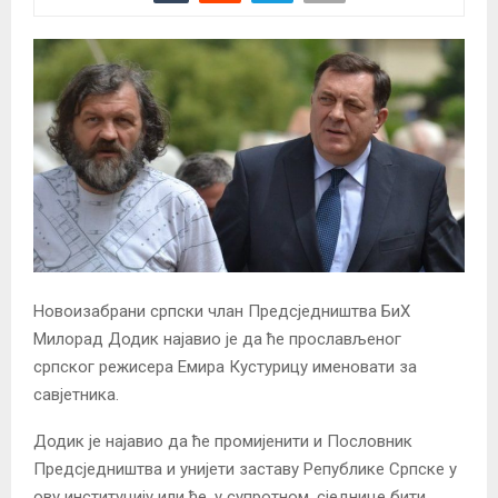
Новоизабрани српски члан Предсједништва БиХ
Милорад Додик најавио је да ће прослављеног
српског режисера Емира Кустурицу именовати за
савјетника.
Додик је најавио да ће промијенити и Пословник
Предсједништва и унијети заставу Републике Српске у
ову институцију или ће, у супротном, сједнице бити