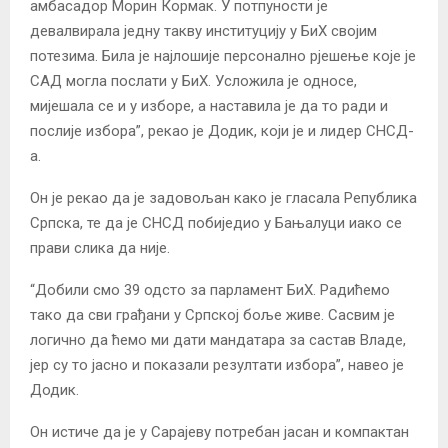
амбасадор Морин Кормак. У потпуности је
девалвирала једну такву институцију у БиХ својим
потезима. Била је најлошије персонално рјешење које је
САД могла послати у БиХ. Усложила је односе,
мијешала се и у изборе, а наставила је да то ради и
послије избора”, рекао је Додик, који је и лидер СНСД-
а.
Он је рекао да је задовољан како је гласала Република
Српска, те да је СНСД побиједио у Бањалуци иако се
прави слика да није.
“Добили смо 39 одсто за парламент БиХ. Радићемо
тако да сви грађани у Српској боље живе. Сасвим је
логично да ћемо ми дати мандатара за састав Владе,
јер су то јасно и показали резултати избора”, навео је
Додик.
Он истиче да је у Сарајеву потребан јасан и компактан