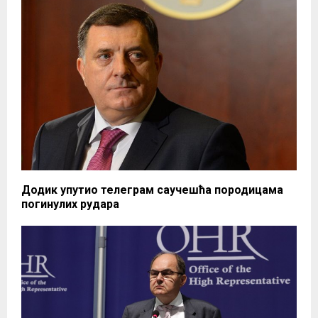
Додик упутио телеграм саучешћа породицама
погинулих рудара