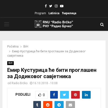
Facebook
Twitter
Instagram
Youtube
Program
Latinica
Ћирилица
PRIMARY
MENU
Početna
BiH
Емир Кустурица ће бити проглашен за Додиковог
савјетника
BiH
Емир Кустурица ће бити проглашен
за Додиковог савјетника
od
Radio Brčko
16.10.2018 - 10:08
PODIJELI
0