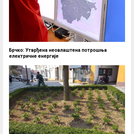
Брчко: Утврђена неовлаштена потрошња
електричне енергије