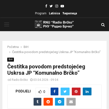
Facebook
Twitter
Instagram
Youtube
Program
Latinica
Ћирилица
PRIMARY
MENU
Početna
BiH
Čestitka povodom predstojećeg Uskrsa JP “Komunalno Brčko”
BiH
Čestitka povodom predstojećeg
Uskrsa JP “Komunalno Brčko”
od
Radio Brčko
03.04.2026 - 09:04
PODIJELI
0