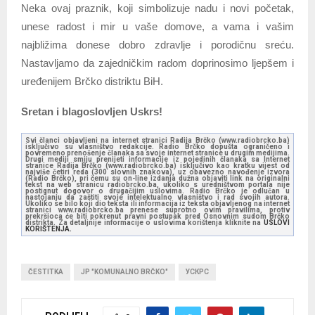
Neka ovaj praznik, koji simbolizuje nadu i novi početak,
unese radost i mir u vaše domove, a vama i vašim
najbližima donese dobro zdravlje i porodičnu sreću.
Nastavljamo da zajedničkim radom doprinosimo ljepšem i
uređenijem Brčko distriktu BiH.
Sretan i blagoslovljen Uskrs!
Svi članci objavljeni na internet stranici Radija Brčko (www.radiobrcko.ba)
isključivo su vlasništvo redakcije. Radio Brčko dopušta ograničeno i
povremeno prenošenje članaka sa svoje internet stranice u drugim medijima.
Drugi mediji smiju prenijeti informacije iz pojedinih članaka sa Internet
stranice Radija Brčko (www.radiobrcko.ba) isključivo kao kratku vijest od
najviše četiri reda (300 slovnih znakova), uz obavezno navođenje izvora
(Radio Brčko), pri čemu su on-line izdanja dužna objaviti link na originalni
tekst na web stranicu radiobrcko.ba, ukoliko s uredništvom portala nije
postignut dogovor o drugačijim uslovima. Radio Brčko je odlučan u
nastojanju da zaštiti svoje intelektualno vlasništvo i rad svojih autora.
Ukoliko se bilo koji dio teksta ili informacija iz teksta objavljenog na internet
stranici www.radiobrcko.ba prenese suprotno ovim pravilima, protiv
prekršioca će biti pokrenut pravni postupak pred Osnovnim sudom Brčko
distrikta. Za detaljnije informacije o uslovima korištenja kliknite na
USLOVI
KORIŠTENJA.
ČESTITKA
JP "KOMUNALNO BRČKO"
УСКРС