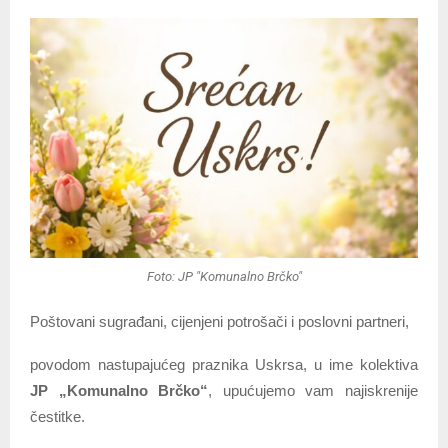
Foto: JP "Komunalno Brčko"
Poštovani sugrađani, cijenjeni potrošači i poslovni partneri,
povodom nastupajućeg praznika Uskrsa, u ime kolektiva
JP „Komunalno Brčko“
, upućujemo vam najiskrenije
čestitke.