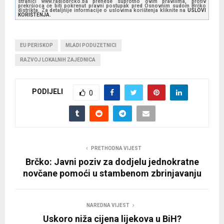
stranici www.radiobrcko.ba prenese suprotno ovim pravilima, protiv
prekršioca će biti pokrenut pravni postupak pred Osnovnim sudom Brčko
distrikta. Za detaljnije informacije o uslovima korištenja kliknite na
USLOVI
KORIŠTENJA.
EU PERISKOP
MLADI PODUZETNICI
RAZVOJ LOKALNIH ZAJEDNICA
PODIJELI
0
PRETHODNA VIJEST
Brčko: Javni poziv za dodjelu jednokratne
novčane pomoći u stambenom zbrinjavanju
NAREDNA VIJEST
Uskoro niža cijena lijekova u BiH?