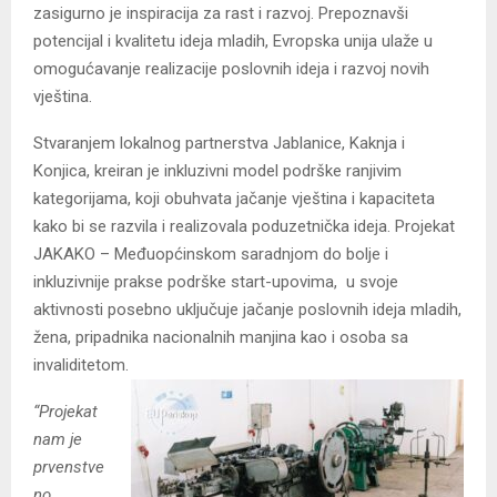
zasigurno je inspiracija za rast i razvoj. Prepoznavši
potencijal i kvalitetu ideja mladih, Evropska unija ulaže u
omogućavanje realizacije poslovnih ideja i razvoj novih
vještina.
Stvaranjem lokalnog partnerstva Jablanice, Kaknja i
Konjica, kreiran je inkluzivni model podrške ranjivim
kategorijama, koji obuhvata jačanje vještina i kapaciteta
kako bi se razvila i realizovala poduzetnička ideja. Projekat
JAKAKO – Međuopćinskom saradnjom do bolje i
inkluzivnije prakse podrške start-upovima, u svoje
aktivnosti posebno uključuje jačanje poslovnih ideja mladih,
žena, pripadnika nacionalnih manjina kao i osoba sa
invaliditetom.
“Projekat
nam je
prvenstve
no