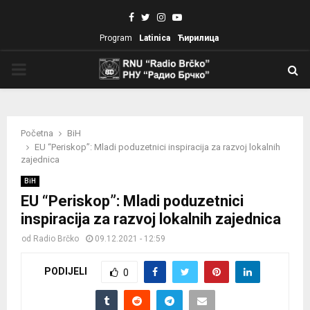
Facebook
Twitter
Instagram
Youtube
Program
Latinica
Ћирилица
PRIMARY
MENU
Početna
BiH
EU “Periskop”: Mladi poduzetnici inspiracija za razvoj lokalnih
zajednica
BiH
EU “Periskop”: Mladi poduzetnici
inspiracija za razvoj lokalnih zajednica
od
Radio Brčko
09.12.2021 - 12:59
PODIJELI
0