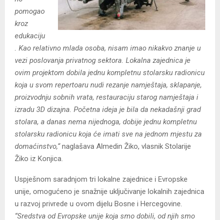
pomogao
kroz
edukaciju
. Kao relativno mlada osoba, nisam imao nikakvo znanje u
vezi poslovanja privatnog sektora. Lokalna zajednica je
ovim projektom dobila jednu kompletnu stolarsku radionicu
koja u svom repertoaru nudi rezanje namještaja, sklapanje,
proizvodnju sobnih vrata, restauraciju starog namještaja i
izradu 3D dizajna. Početna ideja je bila da nekadašnji grad
stolara, a danas nema nijednoga, dobije jednu kompletnu
stolarsku radionicu koja će imati sve na jednom mjestu za
domaćinstvo,“
naglašava Almedin Žiko, vlasnik Stolarije
Žiko iz Konjica.
Uspješnom saradnjom tri lokalne zajednice i Evropske
unije, omogućeno je snažnije uključivanje lokalnih zajednica
u razvoj privrede u ovom dijelu Bosne i Hercegovine.
“Sredstva od Evropske unije koja smo dobili, od njih smo