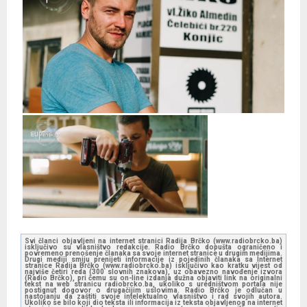
Svi članci objavljeni na internet stranici Radija Brčko (www.radiobrcko.ba)
isključivo su vlasništvo redakcije. Radio Brčko dopušta ograničeno i
povremeno prenošenje članaka sa svoje internet stranice u drugim medijima.
Drugi mediji smiju prenijeti informacije iz pojedinih članaka sa Internet
stranice Radija Brčko (www.radiobrcko.ba) isključivo kao kratku vijest od
najviše četiri reda (300 slovnih znakova), uz obavezno navođenje izvora
(Radio Brčko), pri čemu su on-line izdanja dužna objaviti link na originalni
tekst na web stranicu radiobrcko.ba, ukoliko s uredništvom portala nije
postignut dogovor o drugačijim uslovima. Radio Brčko je odlučan u
nastojanju da zaštiti svoje intelektualno vlasništvo i rad svojih autora.
Ukoliko se bilo koji dio teksta ili informacija iz teksta objavljenog na internet