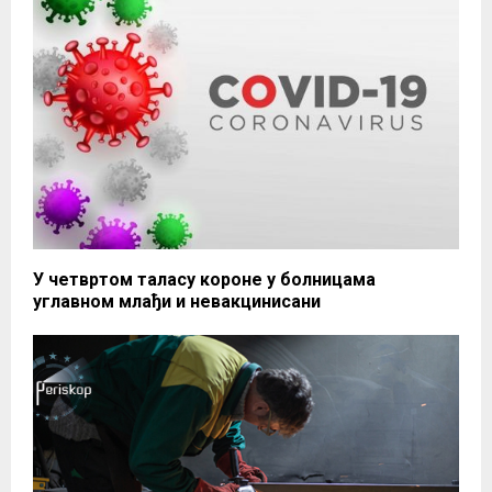
У четвртом таласу короне у болницама
углавном млађи и невакцинисани