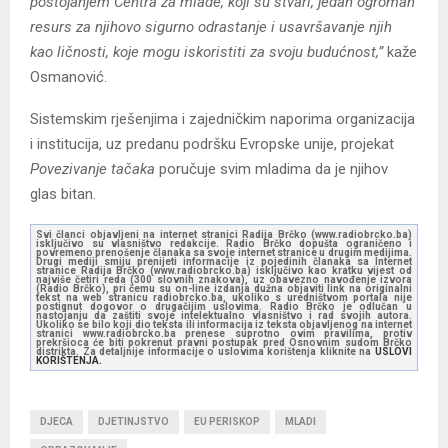
postojanjem Centra za mlade, koji su stvari, jedan ogroman
resurs za njihovo sigurno odrastanje i usavršavanje njih
kao ličnosti, koje mogu iskoristiti za svoju budućnost,”
kaže
Osmanović.
Sistemskim rješenjima i zajedničkim naporima organizacija
i institucija, uz predanu podršku Evropske unije, projekat
Povezivanje tačaka
poručuje svim mladima da je njihov
glas bitan.
Svi članci objavljeni na internet stranici Radija Brčko (www.radiobrcko.ba)
isključivo su vlasništvo redakcije. Radio Brčko dopušta ograničeno i
povremeno prenošenje članaka sa svoje internet stranice u drugim medijima.
Drugi mediji smiju prenijeti informacije iz pojedinih članaka sa Internet
stranice Radija Brčko (www.radiobrcko.ba) isključivo kao kratku vijest od
najviše četiri reda (300 slovnih znakova), uz obavezno navođenje izvora
(Radio Brčko), pri čemu su on-line izdanja dužna objaviti link na originalni
tekst na web stranicu radiobrcko.ba, ukoliko s uredništvom portala nije
postignut dogovor o drugačijim uslovima. Radio Brčko je odlučan u
nastojanju da zaštiti svoje intelektualno vlasništvo i rad svojih autora.
Ukoliko se bilo koji dio teksta ili informacija iz teksta objavljenog na internet
stranici www.radiobrcko.ba prenese suprotno ovim pravilima, protiv
prekršioca će biti pokrenut pravni postupak pred Osnovnim sudom Brčko
distrikta. Za detaljnije informacije o uslovima korištenja kliknite na
USLOVI
KORIŠTENJA.
DJECA
DJETINJSTVO
EU PERISKOP
MLADI