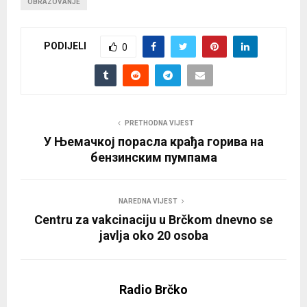
OBRAZOVANJE
PODIJELI
0
PRETHODNA VIJEST
У Њемачкој порасла крађa горива на
бензинским пумпама
NAREDNA VIJEST
Centru za vakcinaciju u Brčkom dnevno se
javlja oko 20 osoba
Radio Brčko