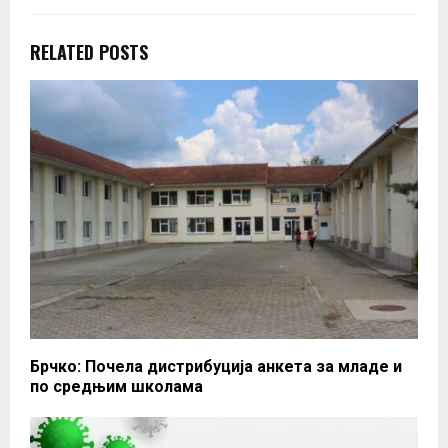
RELATED POSTS
Брчко: Почела дистрибуција анкета за младе и
по средњим школама