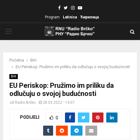
Facebook
Twitter
Instagram
Youtube
Program
Latinica
Ћирилица
PRIMARY
MENU
Početna
BiH
EU Periskop: Pružimo im priliku da odlučuju o svojoj budućnosti
BiH
EU Periskop: Pružimo im priliku da
odlučuju o svojoj budućnosti
od
Radio Brčko
28.03.2022 - 14:07
PODIJELI
0