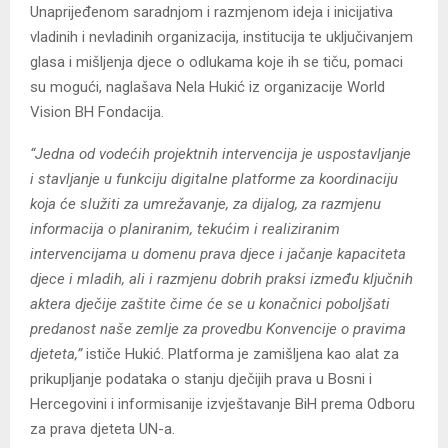
Unaprijeđenom saradnjom i razmjenom ideja i inicijativa
vladinih i nevladinih organizacija, institucija te uključivanjem
glasa i mišljenja djece o odlukama koje ih se tiču, pomaci
su mogući, naglašava Nela Hukić iz organizacije World
Vision BH Fondacija.
“Jedna od vodećih projektnih intervencija je uspostavljanje
i stavljanje u funkciju digitalne platforme za koordinaciju
koja će služiti za umrežavanje, za dijalog, za razmjenu
informacija o planiranim, tekućim i realiziranim
intervencijama u domenu prava djece i jačanje kapaciteta
djece i mladih, ali i razmjenu dobrih praksi između ključnih
aktera dječije zaštite čime će se u konačnici poboljšati
predanost naše zemlje za provedbu Konvencije o pravima
djeteta,”
ističe Hukić. Platforma je zamišljena kao alat za
prikupljanje podataka o stanju dječijih prava u Bosni i
Hercegovini i informisanije izvještavanje BiH prema Odboru
za prava djeteta UN-a.