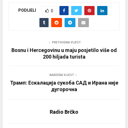
PODIJELI
0
PRETHODNA VIJEST
Bosnu i Hercegovinu u maju posjetilo više od
200 hiljada turista
NAREDNA VIJEST
Трамп: Ескалација сукоба САД и Ирана није
дугорочна
Radio Brčko