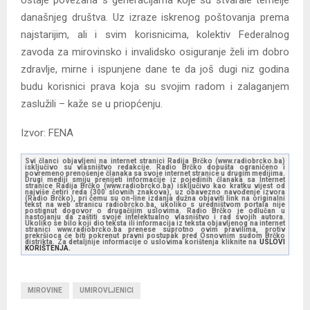
današnjeg društva. Uz izraze iskrenog poštovanja prema
najstarijim, ali i svim korisnicima, kolektiv Federalnog
zavoda za mirovinsko i invalidsko osiguranje želi im dobro
zdravlje, mirne i ispunjene dane te da još dugi niz godina
budu korisnici prava koja su svojim radom i zalaganjem
zaslužili – kaže se u priopćenju.
Izvor: FENA
Svi članci objavljeni na internet stranici Radija Brčko (www.radiobrcko.ba)
isključivo su vlasništvo redakcije. Radio Brčko dopušta ograničeno i
povremeno prenošenje članaka sa svoje internet stranice u drugim medijima.
Drugi mediji smiju prenijeti informacije iz pojedinih članaka sa Internet
stranice Radija Brčko (www.radiobrcko.ba) isključivo kao kratku vijest od
najviše četiri reda (300 slovnih znakova), uz obavezno navođenje izvora
(Radio Brčko), pri čemu su on-line izdanja dužna objaviti link na originalni
tekst na web stranicu radiobrcko.ba, ukoliko s uredništvom portala nije
postignut dogovor o drugačijim uslovima. Radio Brčko je odlučan u
nastojanju da zaštiti svoje intelektualno vlasništvo i rad svojih autora.
Ukoliko se bilo koji dio teksta ili informacija iz teksta objavljenog na internet
stranici www.radiobrcko.ba prenese suprotno ovim pravilima, protiv
prekršioca će biti pokrenut pravni postupak pred Osnovnim sudom Brčko
distrikta. Za detaljnije informacije o uslovima korištenja kliknite na
USLOVI
KORIŠTENJA.
MIROVINE
UMIROVLJENICI