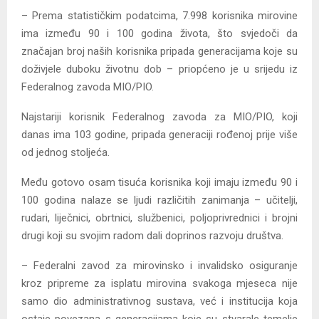
– Prema statističkim podatcima, 7.998 korisnika mirovine
ima između 90 i 100 godina života, što svjedoči da
značajan broj naših korisnika pripada generacijama koje su
doživjele duboku životnu dob – priopćeno je u srijedu iz
Federalnog zavoda MIO/PIO.
Najstariji korisnik Federalnog zavoda za MIO/PIO, koji
danas ima 103 godine, pripada generaciji rođenoj prije više
od jednog stoljeća.
Među gotovo osam tisuća korisnika koji imaju između 90 i
100 godina nalaze se ljudi različitih zanimanja – učitelji,
rudari, liječnici, obrtnici, službenici, poljoprivrednici i brojni
drugi koji su svojim radom dali doprinos razvoju društva.
– Federalni zavod za mirovinsko i invalidsko osiguranje
kroz pripreme za isplatu mirovina svakoga mjeseca nije
samo dio administrativnog sustava, već i institucija koja
ostaje povezana s generacijama koje su stvarale temelje