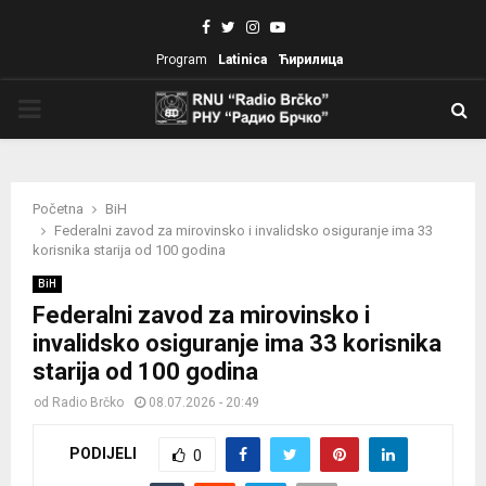
Facebook
Twitter
Instagram
Youtube
Program
Latinica
Ћирилица
PRIMARY
MENU
Početna
BiH
Federalni zavod za mirovinsko i invalidsko osiguranje ima 33
korisnika starija od 100 godina
BiH
Federalni zavod za mirovinsko i
invalidsko osiguranje ima 33 korisnika
starija od 100 godina
od
Radio Brčko
08.07.2026 - 20:49
PODIJELI
0