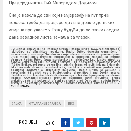
Предсједништва БиХ Милорадом Додиком.
Она је навела да сви који намјеравају на пут прије
поласка треба да провјере да ли је дошло до неких
измјена при уласку у Грчку будући да се сваких седам
дана ревидира листа земаља за улазак.
Svi članci objavljeni na internet stranici Radija Brčko (www.radiobrcko.ba)
isključivo su vlasništvo redakcije. Radio Brčko dopušta ograničeno i
povremeno prenošenje članaka sa svoje internet stranice u drugim medijima.
Drugi mediji smiju prenijeti informacije iz pojedinih članaka sa Internet
stranice Radija Brčko (www.radiobrcko.ba) isključivo kao kratku vijest od
najviše četiri reda (300 slovnih znakova), uz obavezno navođenje izvora
(Radio Brčko), pri čemu su on-line izdanja dužna objaviti link na originalni
tekst na web stranicu radiobrcko.ba, ukoliko s uredništvom portala nije
postignut dogovor o drugačijim uslovima. Radio Brčko je odlučan u
nastojanju da zaštiti svoje intelektualno vlasništvo i rad svojih autora.
Ukoliko se bilo koji dio teksta ili informacija iz teksta objavljenog na internet
stranici www.radiobrcko.ba prenese suprotno ovim pravilima, protiv
prekršioca će biti pokrenut pravni postupak pred Osnovnim sudom Brčko
distrikta. Za detaljnije informacije o uslovima korištenja kliknite na
USLOVI
KORIŠTENJA.
GRČKA
OTVARANJE GRANICA
БИХ
PODIJELI
0