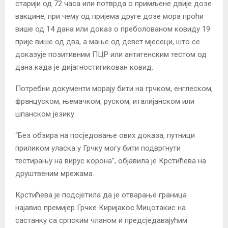
старији од 72 часа или потврда о примљене двије дозе
вакцине, при чему од пријема друге дозе мора проћи
више од 14 дана или доказ о преболованом ковиду 19
прије више од два, а мање од девет мјесеци, што се
доказује позитивним ПЦР или антигенским тестом од
дана када је дијагностигикован ковид.
Потребни документи морају бити на грчком, енглеском,
француском, њемачком, руском, италијанском или
шпанском језику.
“Без обзира на посједовање ових доказа, путници
приликом уласка у Грчку могу бити подвргнути
тестирању на вирус корона”, објавила је Крстићева на
друштвеним мрежама.
Крстићева је подсјетила да је отварање граница
најавио премијер Грчке Киријакос Мицотакис на
састанку са српским чланом и предсједавајућим