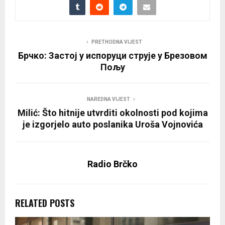
PRETHODNA VIJEST
Брчко: Застој у испоруци струје у Брезовом
Пољу
NAREDNA VIJEST
Milić: Što hitnije utvrditi okolnosti pod kojima
je izgorjelo auto poslanika Uroša Vojnovića
Radio Brčko
RELATED POSTS