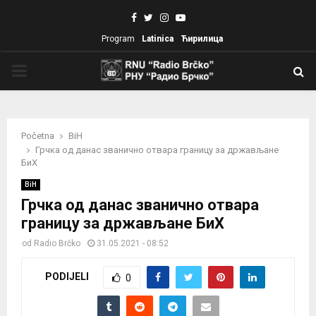
Facebook
Twitter
Instagram
Youtube
Program
Latinica
Ћирилица
PRIMARY
MENU
Početna
BiH
Грчка од данас званично отвара границу за држављане
БиХ
BiH
Грчка од данас званично отвара
границу за држављане БиХ
od
Radio Brčko
31.05.2021 - 08:52
PODIJELI
0