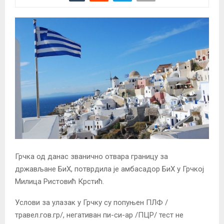
Грчка од данас званично отвара границу за
држављане БиХ, потврдила је амбасадор БиХ у Грчкој
Милица Ристовић Крстић.
Услови за улазак у Грчку су попуњен ПЛФ /
травел.гов.гр/, негативан пи-си-ар /ПЦР/ тест не