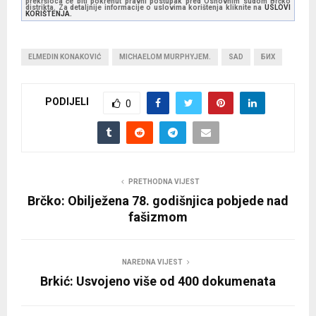
prekršioca će biti pokrenut pravni postupak pred Osnovnim sudom Brčko
distrikta. Za detaljnije informacije o uslovima korištenja kliknite na
USLOVI
KORIŠTENJA.
ELMEDIN KONAKOVIĆ
MICHAELOM MURPHYJEM.
SAD
БИХ
PODIJELI
0
PRETHODNA VIJEST
Brčko: Obilježena 78. godišnjica pobjede nad
fašizmom
NAREDNA VIJEST
Brkić: Usvojeno više od 400 dokumenata