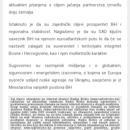
aktualnim pitanjima s ciljem jačanja partnerstva između
dviju zemalja.
Istaknuto je da su zajednički ciljevi prosperitet BiH i
regionalna stabilnost. Naglašeno je da su SAD ključni
saveznik BiH na njenom euroatlantskom putu te da će se
nastaviti zalagati za suverenitet i teritorijalni integritet
Bosne i Hercegovine, kao i njen multietnički karakter.
Sugovornici su razmijenili mišljenja i o globalnim,
sigurnosnim i energetskim izazovima, s kojima se Europa
susreće uslijed ruske agresije na Ukrajinu, saopćeno je iz
Ministarstva vanjskih poslova BiH.
Svi članci objavljeni na internet stranici Radija Brčko (www.radiobrcko.ba)
isključivo su vlasništvo redakcije. Radio Brčko dopušta ograničeno i
povremeno prenošenje članaka sa svoje internet stranice u drugim medijima.
Drugi mediji smiju prenijeti informacije iz pojedinih članaka sa Internet
stranice Radija Brčko (www.radiobrcko.ba) isključivo kao kratku vijest od
najviše četiri reda (300 slovnih znakova), uz obavezno navođenje izvora
(Radio Brčko), pri čemu su on-line izdanja dužna objaviti link na originalni
tekst na web stranicu radiobrcko.ba, ukoliko s uredništvom portala nije
postignut dogovor o drugačijim uslovima. Radio Brčko je odlučan u
nastojanju da zaštiti svoje intelektualno vlasništvo i rad svojih autora.
Ukoliko se bilo koji dio teksta ili informacija iz teksta objavljenog na internet
stranici www.radiobrcko.ba prenese suprotno ovim pravilima, protiv