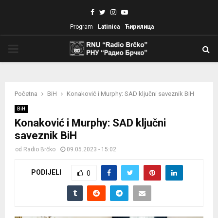
Facebook
Twitter
Instagram
Youtube
Program
Latinica
Ћирилица
PRIMARY
MENU
Početna
BiH
Konaković i Murphy: SAD ključni saveznik BiH
BiH
Konaković i Murphy: SAD ključni
saveznik BiH
od
Radio Brčko
09.05.2023 - 15:02
PODIJELI
0