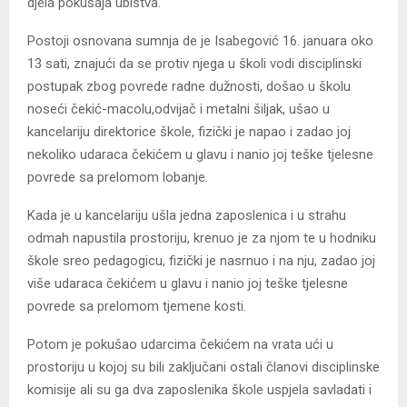
djela pokušaja ubistva.
Postoji osnovana sumnja de je Isabegović 16. januara oko
13 sati, znajući da se protiv njega u školi vodi disciplinski
postupak zbog povrede radne dužnosti, došao u školu
noseći čekić-macolu,odvijač i metalni šiljak, ušao u
kancelariju direktorice škole, fizički je napao i zadao joj
nekoliko udaraca čekićem u glavu i nanio joj teške tjelesne
povrede sa prelomom lobanje.
Kada je u kancelariju ušla jedna zaposlenica i u strahu
odmah napustila prostoriju, krenuo je za njom te u hodniku
škole sreo pedagogicu, fizički je nasrnuo i na nju, zadao joj
više udaraca čekićem u glavu i nanio joj teške tjelesne
povrede sa prelomom tjemene kosti.
Potom je pokušao udarcima čekićem na vrata ući u
prostoriju u kojoj su bili zaključani ostali članovi disciplinske
komisije ali su ga dva zaposlenika škole uspjela savladati i