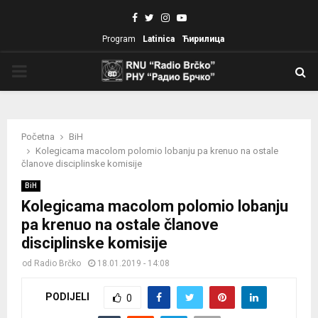
Facebook
Twitter
Instagram
Youtube
Program
Latinica
Ћирилица
PRIMARY
MENU
Početna
BiH
Kolegicama macolom polomio lobanju pa krenuo na ostale
članove disciplinske komisije
BiH
Kolegicama macolom polomio lobanju
pa krenuo na ostale članove
disciplinske komisije
od
Radio Brčko
18.01.2019 - 14:08
PODIJELI
0