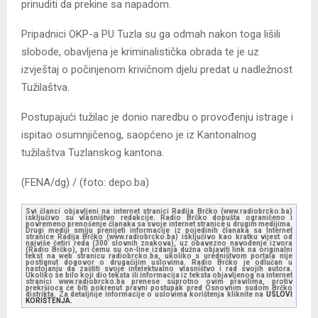
prinuditi da prekine sa napadom.
Pripadnici OKP-a PU Tuzla su ga odmah nakon toga lišili
slobode, obavljena je kriminalistička obrada te je uz
izvještaj o počinjenom krivičnom djelu predat u nadležnost
Tužilaštva.
Postupajući tužilac je donio naredbu o provođenju istrage i
ispitao osumnjičenog, saopćeno je iz Kantonalnog
tužilaštva Tuzlanskog kantona.
(FENA/dg) / (foto: depo.ba)
Svi članci objavljeni na internet stranici Radija Brčko (www.radiobrcko.ba)
isključivo su vlasništvo redakcije. Radio Brčko dopušta ograničeno i
povremeno prenošenje članaka sa svoje internet stranice u drugim medijima.
Drugi mediji smiju prenijeti informacije iz pojedinih članaka sa Internet
stranice Radija Brčko (www.radiobrcko.ba) isključivo kao kratku vijest od
najviše četiri reda (300 slovnih znakova), uz obavezno navođenje izvora
(Radio Brčko), pri čemu su on-line izdanja dužna objaviti link na originalni
tekst na web stranicu radiobrcko.ba, ukoliko s uredništvom portala nije
postignut dogovor o drugačijim uslovima. Radio Brčko je odlučan u
nastojanju da zaštiti svoje intelektualno vlasništvo i rad svojih autora.
Ukoliko se bilo koji dio teksta ili informacija iz teksta objavljenog na internet
stranici www.radiobrcko.ba prenese suprotno ovim pravilima, protiv
prekršioca će biti pokrenut pravni postupak pred Osnovnim sudom Brčko
distrikta. Za detaljnije informacije o uslovima korištenja kliknite na
USLOVI
KORIŠTENJA.