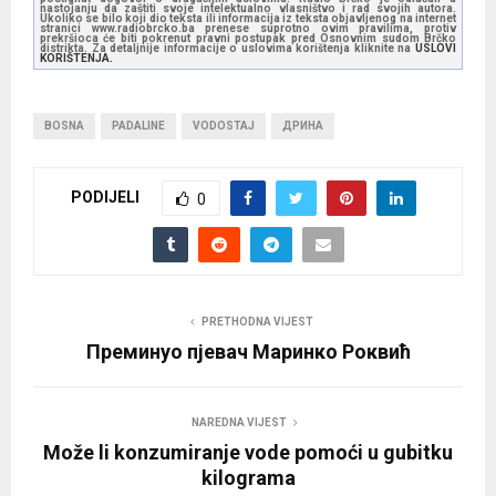
nastojanju da zaštiti svoje intelektualno vlasništvo i rad svojih autora.
Ukoliko se bilo koji dio teksta ili informacija iz teksta objavljenog na internet
stranici www.radiobrcko.ba prenese suprotno ovim pravilima, protiv
prekršioca će biti pokrenut pravni postupak pred Osnovnim sudom Brčko
distrikta. Za detaljnije informacije o uslovima korištenja kliknite na
USLOVI
KORIŠTENJA.
BOSNA
PADALINE
VODOSTAJ
ДРИНА
PODIJELI
0
PRETHODNA VIJEST
Преминуо пјевач Маринко Роквић
NAREDNA VIJEST
Može li konzumiranje vode pomoći u gubitku
kilograma