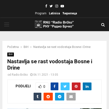
Facebook
Twitter
Instagram
Youtube
Program
Latinica
Ћирилица
PRIMARY
MENU
Početna
BiH
Nastavlja se rast vodostaja Bosne i Drine
BiH
Nastavlja se rast vodostaja Bosne i
Drine
od
Radio Brčko
06.11.2021 - 13:05
PODIJELI
0