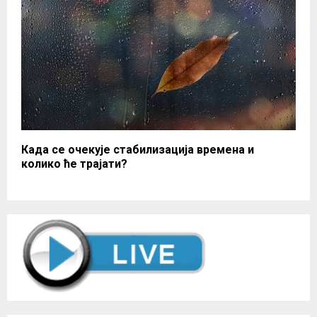
Када се очекује стабилизација времена и
колико ће трајати?