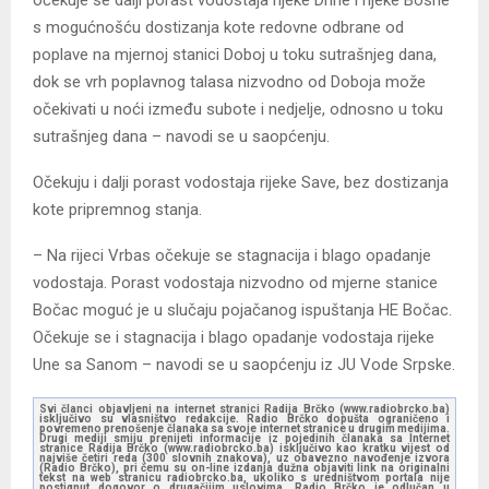
očekuje se dalji porast vodostaja rijeke Drine i rijeke Bosne
s mogućnošću dostizanja kote redovne odbrane od
poplave na mjernoj stanici Doboj u toku sutrašnjeg dana,
dok se vrh poplavnog talasa nizvodno od Doboja može
očekivati u noći između subote i nedjelje, odnosno u toku
sutrašnjeg dana – navodi se u saopćenju.
Očekuju i dalji porast vodostaja rijeke Save, bez dostizanja
kote pripremnog stanja.
– Na rijeci Vrbas očekuje se stagnacija i blago opadanje
vodostaja. Porast vodostaja nizvodno od mjerne stanice
Bočac moguć je u slučaju pojačanog ispuštanja HE Bočac.
Očekuje se i stagnacija i blago opadanje vodostaja rijeke
Une sa Sanom – navodi se u saopćenju iz JU Vode Srpske.
Svi članci objavljeni na internet stranici Radija Brčko (www.radiobrcko.ba)
isključivo su vlasništvo redakcije. Radio Brčko dopušta ograničeno i
povremeno prenošenje članaka sa svoje internet stranice u drugim medijima.
Drugi mediji smiju prenijeti informacije iz pojedinih članaka sa Internet
stranice Radija Brčko (www.radiobrcko.ba) isključivo kao kratku vijest od
najviše četiri reda (300 slovnih znakova), uz obavezno navođenje izvora
(Radio Brčko), pri čemu su on-line izdanja dužna objaviti link na originalni
tekst na web stranicu radiobrcko.ba, ukoliko s uredništvom portala nije
postignut dogovor o drugačijim uslovima. Radio Brčko je odlučan u