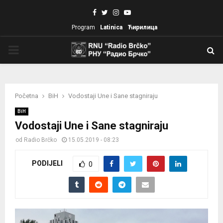
Facebook
Twitter
Instagram
Youtube
Program
Latinica
Ћирилица
PRIMARY
MENU
Početna
BiH
Vodostaji Une i Sane stagniraju
BiH
Vodostaji Une i Sane stagniraju
od
Radio Brčko
15.05.2019 - 08:23
PODIJELI
0