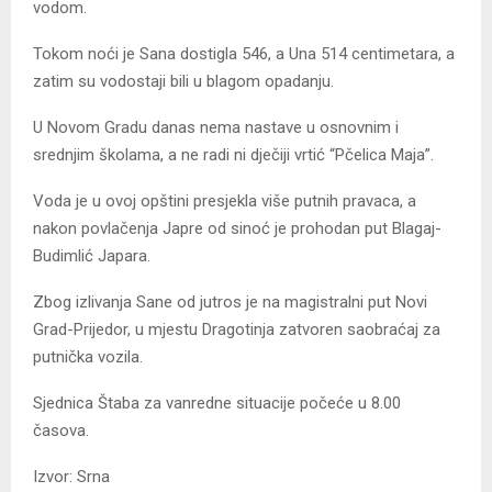
vodom.
Tokom noći je Sana dostigla 546, a Una 514 centimetara, a
zatim su vodostaji bili u blagom opadanju.
U Novom Gradu danas nema nastave u osnovnim i
srednjim školama, a ne radi ni dječiji vrtić “Pčelica Maja”.
Voda je u ovoj opštini presjekla više putnih pravaca, a
nakon povlačenja Japre od sinoć je prohodan put Blagaj-
Budimlić Japara.
Zbog izlivanja Sane od jutros je na magistralni put Novi
Grad-Prijedor, u mjestu Dragotinja zatvoren saobraćaj za
putnička vozila.
Sjednica Štaba za vanredne situacije počeće u 8.00
časova.
Izvor: Srna