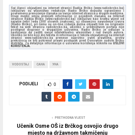
Svi članci objavljeni na internet stranici Radija Brčko (www.radiobrcko.ba)
isključivo su vlasništvo redakcije. Radio Brčko dopušta ograničeno i
povremeno prenošenje članaka sa svoje internet stranice u drugim medijima.
Drugi mediji smiju prenijeti informacije iz pojedinih članaka sa Internet
stranice Radija Brčko (www.radiobrcko.ba) isključivo kao kratku vijest od
najviše četiri reda (300 slovnih znakova), uz obavezno navođenje izvora
(Radio Brčko), pri čemu su on-line izdanja dužna objaviti link na originalni
tekst na web stranicu radiobrcko.ba, ukoliko s uredništvom portala nije
postignut dogovor o drugačijim uslovima. Radio Brčko je odlučan u
nastojanju da zaštiti svoje intelektualno vlasništvo i rad svojih autora.
Ukoliko se bilo koji dio teksta ili informacija iz teksta objavljenog na internet
stranici www.radiobrcko.ba prenese suprotno ovim pravilima, protiv
prekršioca će biti pokrenut pravni postupak pred Osnovnim sudom Brčko
distrikta. Za detaljnije informacije o uslovima korištenja kliknite na
USLOVI
KORIŠTENJA.
VODOSTAJ
САНА
УНА
PODIJELI
0
PRETHODNA VIJEST
Učenik Osme OŠ iz Brčkog osvojio drugo
mjesto na državnom takmičenju