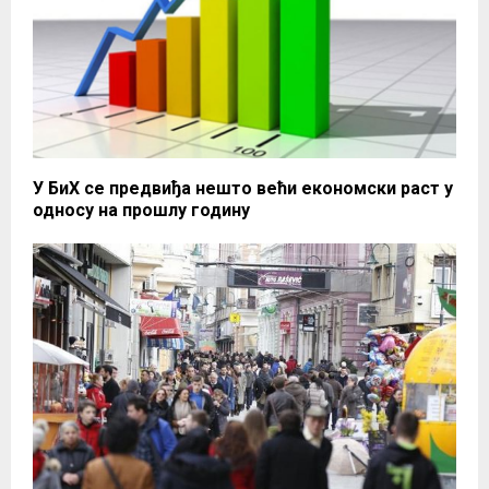
У БиХ се предвиђа нешто већи економски раст у
односу на прошлу годину