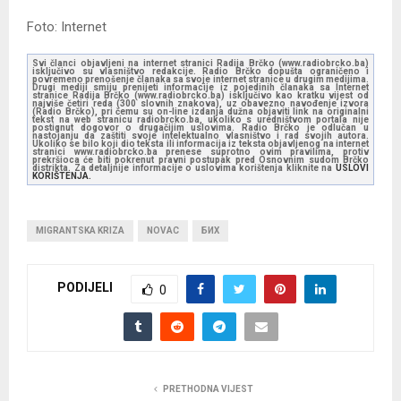
Foto: Internet
Svi članci objavljeni na internet stranici Radija Brčko (www.radiobrcko.ba)
isključivo su vlasništvo redakcije. Radio Brčko dopušta ograničeno i
povremeno prenošenje članaka sa svoje internet stranice u drugim medijima.
Drugi mediji smiju prenijeti informacije iz pojedinih članaka sa Internet
stranice Radija Brčko (www.radiobrcko.ba) isključivo kao kratku vijest od
najviše četiri reda (300 slovnih znakova), uz obavezno navođenje izvora
(Radio Brčko), pri čemu su on-line izdanja dužna objaviti link na originalni
tekst na web stranicu radiobrcko.ba, ukoliko s uredništvom portala nije
postignut dogovor o drugačijim uslovima. Radio Brčko je odlučan u
nastojanju da zaštiti svoje intelektualno vlasništvo i rad svojih autora.
Ukoliko se bilo koji dio teksta ili informacija iz teksta objavljenog na internet
stranici www.radiobrcko.ba prenese suprotno ovim pravilima, protiv
prekršioca će biti pokrenut pravni postupak pred Osnovnim sudom Brčko
distrikta. Za detaljnije informacije o uslovima korištenja kliknite na
USLOVI
KORIŠTENJA.
MIGRANTSKA KRIZA
NOVAC
БИХ
PODIJELI
0
PRETHODNA VIJEST