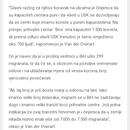
“Glavni razlog za njihov boravak na ulicama je činjenica da
su kapaciteti centara puni i da vlasti u USK ne dozvoljavaju
da se centri koje imamo koriste u punim kapacitetima. Na
primjer, prihvatni centar `Bira` ima kapacitet 1.500 kreveta,
ali prema odluci vlasti USK trenutno je tamo smješteno
oko 700 ljudi”, napomenuo je Van der Overart.
On je naveo da je u prošloj sedmici u BiH ušlo 299
migranata, te da će se, s obzirom na povoljne vremenske
uslove i na ublažavanje mjera od virusa korona, broj
vjerovatno povećavati.
“Ali, taj broj je još dosta manji u odnosu na lani. Iako
imamo veliki broj dolazaka, migranti se u BiH ne zadržavaju
dugo i imamo veliki tranzit kroz prihvatne centre. Još jedna
indikacija za ovaj tranzitni fenomen je i činjenica da u zemlji
nikada nismo imali više od 7.000 do 7.500 migranata”,
rekao je Van der Overart.