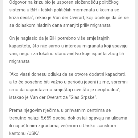
Odgovor na krizu bio je usporen složenošću političkog
sistema u BiH i teških političkih momenata u kojima se
kriza desila“, rekao je Van der Overart, koji očekuje da će se
sa dolaskom hladnih dana smanjiti priliv migranata.
On je naglasio da je BiH potrebno više smještajnih
kapaciteta, što nije samo u interesu migranata koji spavaju
vani, nego i za lokalno stanovništvo koje ispašta zbog tih
migranata.
“Ako vlasti donesu odluku da se otvore dodatni kapaciteti,
a to će posebno biti važno u periodu jeseni i zime, spremni
smo da uspostavimo smještaj i sve što je neophodno”,
istakao je Van der Overart za “Glas Srpske“.
Prema njegovim riječima, u prihvatnim centrima se
trenutno nalazi 5.659 osoba, dok ostali spavaju na ulicama
ili napuštenim zgradama, većinom u Unsko-sanskom
kantonu /USK/.