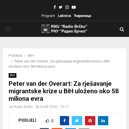
Facebook
Twitter
Instagram
Youtube
Program
Latinica
Ћирилица
PRIMARY
MENU
Početna
BiH
Peter van der Overart: Za rješavanje migrantske krize u BiH
uloženo oko 58 miliona evra
BiH
Peter van der Overart: Za rješavanje
migrantske krize u BiH uloženo oko 58
miliona evra
od
Radio Brčko
24.08.2020 - 10:17
PODIJELI
0