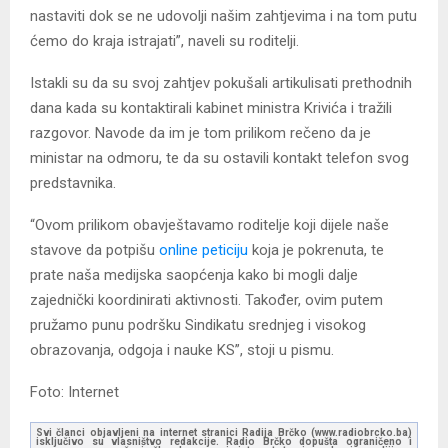
nastaviti dok se ne udovolji našim zahtjevima i na tom putu
ćemo do kraja istrajati”, naveli su roditelji.
Istakli su da su svoj zahtjev pokušali artikulisati prethodnih
dana kada su kontaktirali kabinet ministra Krivića i tražili
razgovor. Navode da im je tom prilikom rečeno da je
ministar na odmoru, te da su ostavili kontakt telefon svog
predstavnika.
“Ovom prilikom obavještavamo roditelje koji dijele naše
stavove da potpišu
online peticiju
koja je pokrenuta, te
prate naša medijska saopćenja kako bi mogli dalje
zajednički koordinirati aktivnosti. Također, ovim putem
pružamo punu podršku Sindikatu srednjeg i visokog
obrazovanja, odgoja i nauke KS”, stoji u pismu.
Foto: Internet
Svi članci objavljeni na internet stranici Radija Brčko (www.radiobrcko.ba)
isključivo su vlasništvo redakcije. Radio Brčko dopušta ograničeno i