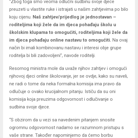
“Zbog toga smo veoma odlučni sudbinu svoje djece
preuzeti u vlastite ruke i istrajati u našim zahtjevima po bilo
koju cijenu.
Naš zahtjev/prijedlog je jednostavan –
roditeljima koji žele da im djeca pohađaju školu u
školskim klupama to omogućiti, roditeljima koji žele da
im djeca pohađaju online nastavu to omogućiti.
Na ovaj
način bi imali kombinovanu nastavu i interesi obje grupe
roditelja bi bili zadovoljeni”, navode roditelji.
Resornog ministra mole da uvaže njihov zahtjev i omogući
njihovoj djeci online školovanje, jer se ovdje, kako su naveli,
ne radi o tome da neka formalna komisija ima pravo da
odlučuje o ovako krucijalnom pitanju. Ističu da su oni
komisija koja preuzima odgovornost i odlučivanje o
sudbina svoje djece.
“S obzirom da u vezi sa navedenim pitanjem snosite
ogromnu odgovornost nadamo se razumnom pristupu s
vaše strane. Također napominjemo da ćemo borbu