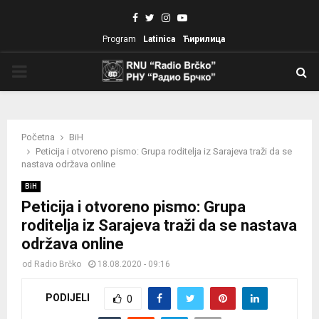
Facebook
Twitter
Instagram
Youtube
Program
Latinica
Ћирилица
PRIMARY
MENU
Početna
BiH
Peticija i otvoreno pismo: Grupa roditelja iz Sarajeva traži da se
nastava održava online
BiH
Peticija i otvoreno pismo: Grupa
roditelja iz Sarajeva traži da se nastava
održava online
od
Radio Brčko
18.08.2020 - 09:16
PODIJELI
0