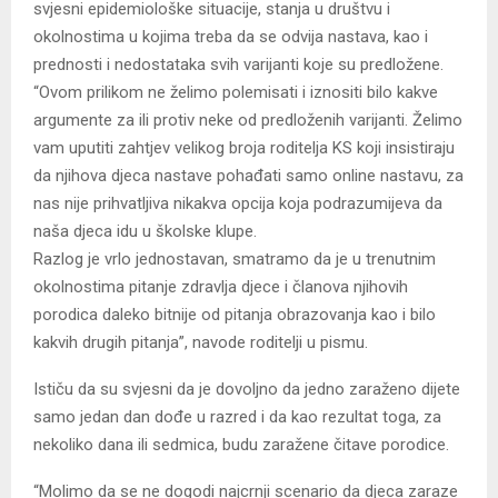
svjesni epidemiološke situacije, stanja u društvu i
okolnostima u kojima treba da se odvija nastava, kao i
prednosti i nedostataka svih varijanti koje su predložene.
“Ovom prilikom ne želimo polemisati i iznositi bilo kakve
argumente za ili protiv neke od predloženih varijanti. Želimo
vam uputiti zahtjev velikog broja roditelja KS koji insistiraju
da njihova djeca nastave pohađati samo online nastavu, za
nas nije prihvatljiva nikakva opcija koja podrazumijeva da
naša djeca idu u školske klupe.
Razlog je vrlo jednostavan, smatramo da je u trenutnim
okolnostima pitanje zdravlja djece i članova njihovih
porodica daleko bitnije od pitanja obrazovanja kao i bilo
kakvih drugih pitanja”, navode roditelji u pismu.
Ističu da su svjesni da je dovoljno da jedno zaraženo dijete
samo jedan dan dođe u razred i da kao rezultat toga, za
nekoliko dana ili sedmica, budu zaražene čitave porodice.
“Molimo da se ne dogodi najcrnji scenario da djeca zaraze