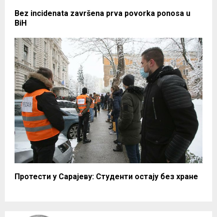
Bez incidenata završena prva povorka ponosa u
BiH
Протести у Сарајеву: Студенти остају без хране