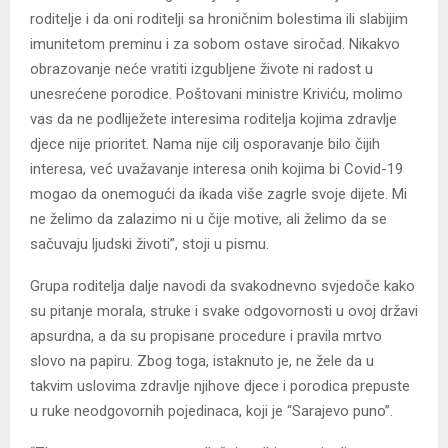
roditelje i da oni roditelji sa hroničnim bolestima ili slabijim
imunitetom preminu i za sobom ostave siročad. Nikakvo
obrazovanje neće vratiti izgubljene živote ni radost u
unesrećene porodice. Poštovani ministre Kriviću, molimo
vas da ne podliježete interesima roditelja kojima zdravlje
djece nije prioritet. Nama nije cilj osporavanje bilo čijih
interesa, već uvažavanje interesa onih kojima bi Covid-19
mogao da onemogući da ikada više zagrle svoje dijete. Mi
ne želimo da zalazimo ni u čije motive, ali želimo da se
sačuvaju ljudski životi”, stoji u pismu.
Grupa roditelja dalje navodi da svakodnevno svjedoče kako
su pitanje morala, struke i svake odgovornosti u ovoj državi
apsurdna, a da su propisane procedure i pravila mrtvo
slovo na papiru. Zbog toga, istaknuto je, ne žele da u
takvim uslovima zdravlje njihove djece i porodica prepuste
u ruke neodgovornih pojedinaca, koji je “Sarajevo puno”.