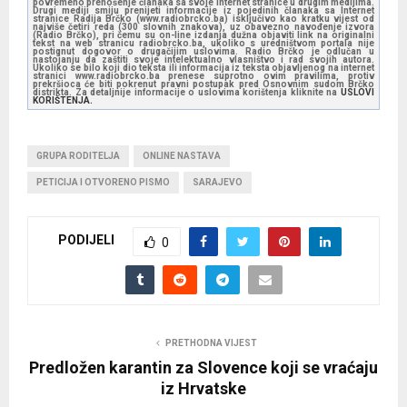
povremeno prenošenje članaka sa svoje internet stranice u drugim medijima.
Drugi mediji smiju prenijeti informacije iz pojedinih članaka sa Internet
stranice Radija Brčko (www.radiobrcko.ba) isključivo kao kratku vijest od
najviše četiri reda (300 slovnih znakova), uz obavezno navođenje izvora
(Radio Brčko), pri čemu su on-line izdanja dužna objaviti link na originalni
tekst na web stranicu radiobrcko.ba, ukoliko s uredništvom portala nije
postignut dogovor o drugačijim uslovima. Radio Brčko je odlučan u
nastojanju da zaštiti svoje intelektualno vlasništvo i rad svojih autora.
Ukoliko se bilo koji dio teksta ili informacija iz teksta objavljenog na internet
stranici www.radiobrcko.ba prenese suprotno ovim pravilima, protiv
prekršioca će biti pokrenut pravni postupak pred Osnovnim sudom Brčko
distrikta. Za detaljnije informacije o uslovima korištenja kliknite na
USLOVI
KORIŠTENJA.
GRUPA RODITELJA
ONLINE NASTAVA
PETICIJA I OTVORENO PISMO
SARAJEVO
PODIJELI
0
PRETHODNA VIJEST
Predložen karantin za Slovence koji se vraćaju
iz Hrvatske