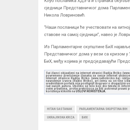
Клуб посланика ХДЗ-а и странака окупљен
сједници Представничког дома Парламента
Никола Ловриновић.
“Наши посланици ће учествовати на хитно
ставове на самој сједници”, навео је Ловр
Из Парламентарне скупштине БиХ најављен
Представничког дома у вези са кризом у 
БиХ, међу којима је предсједавајући Пре
Svi članci objavljeni na internet stranici Radija Brčko (w
povremeno prenošenje članaka sa svoje internet stranice 
Internet stranice Radija Brčko (www.radiobrcko.ba) isklj
navođenje izvora (Radio Brčko), pri čemu su on-line izdan
uredništvom portala nije postignut dogovor o drugačijim usl
rad svojih autora. Ukoliko se bilo koji dio teksta ili inf
ovim pravilima, protiv prekršioca će biti pokrenut pravni
korištenja kliknite na
USLOVI KORIŠTENJA.
HITAN SASTANAK
PARLAMENTARNA SKUPŠTINA BIH
UKRAJINSKA KRIZA
БИХ