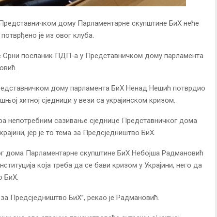
 Представничком дому Парламентарне скупштине БиХ неће
потврђено је из овог клуба.
 је Срни посланик ПДП-а у Представничком дому парламента
овић.
Представничком дому парламента БиХ Ненад Нешић потврдио
ашњој хитној сједници у вези са украјинском кризом.
а непотребним сазивање сједнице Представничког дома
рајини, јер је то тема за Предсједништво БиХ.
ог дома Парламентарне скупштине БиХ Небојша Радмановић
институција која треба да се бави кризом у Украјини, него да
о БиХ.
 за Предсједништво БиХ”, рекао је Радмановић.