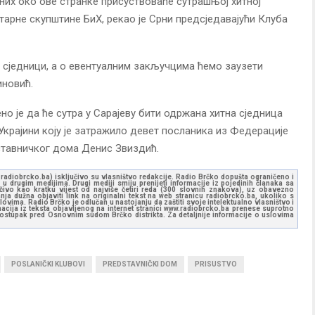
их око ове странке присуствоваће сутрашњој хитној
рне скупштине БиХ, рекао је Срни предсједавајући Клуба
ј сједници, а о евентуалним закључцима ћемо заузети
иновић.
о је да ће сутра у Сарајеву бити одржана хитна сједница
Украјини коју је затражило девет посланика из Федерације
дставничког дома Денис Звиздић.
ww.radiobrcko.ba) isključivo su vlasništvo redakcije. Radio Brčko dopušta ograničeno i
u drugim medijima. Drugi mediji smiju prenijeti informacije iz pojedinih članaka sa
učivo kao kratku vijest od najviše četiri reda (300 slovnih znakova), uz obavezno
ja dužna objaviti link na originalni tekst na web stranicu radiobrcko.ba, ukoliko s
ovima. Radio Brčko je odlučan u nastojanju da zaštiti svoje intelektualno vlasništvo i
ormacija iz teksta objavljenog na internet stranici www.radiobrcko.ba prenese suprotno
 postupak pred Osnovnim sudom Brčko distrikta. Za detaljnije informacije o uslovima
POSLANIČKI KLUBOVI
PREDSTAVNIČKI DOM
PRISUSTVO