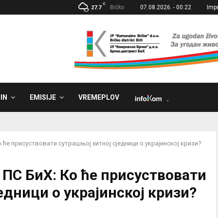
C
Brčko
07.08.2026. - 00:22
Imp
27.7
IN
EMISIJE
VREMEPLOV
˼
 ће присуствовати сутрашњој хитној сједници о украјинској кризи?
ПС БиХ: Ко ће присуствовати
едници о украјинској кризи?