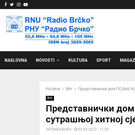
Facebook
Twitter
Instagram
Youtube
NASLOVNA
NOVOSTI
KULTURA
SPORT
MAGAZ
Početna
BiH
Представнички дом ПС БиХ: Ко
BiH
Представнички дом 
сутрашњој хитној сј
od
Radio Brčko
03.03.2022 - 11:50