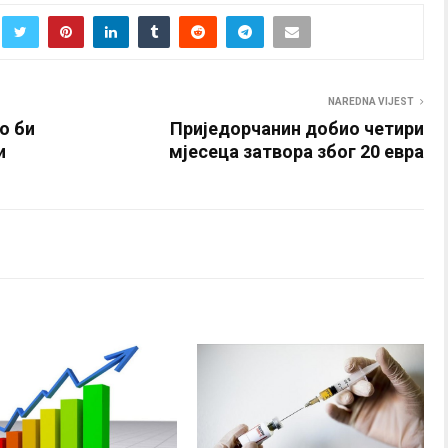
NAREDNA VIJEST
о би
Приједорчанин добио четири
и
мјесеца затвора због 20 евра