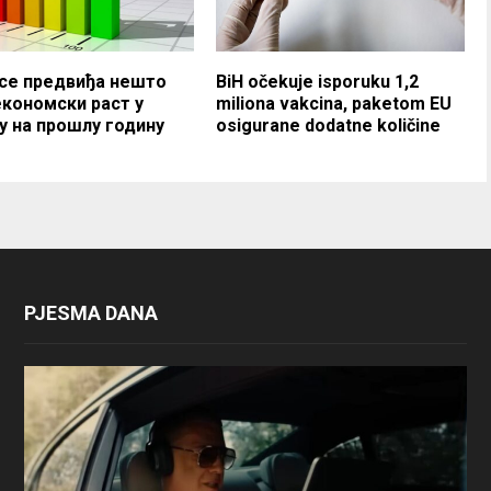
 се предвиђа нешто
BiH očekuje isporuku 1,2
економски раст у
miliona vakcina, paketom EU
у на прошлу годину
osigurane dodatne količine
PJESMA DANA