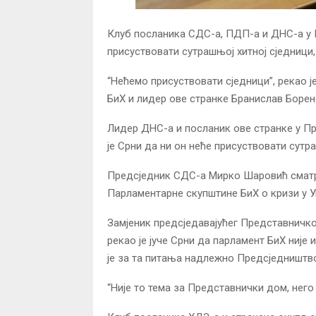
Клуб посланика СДС-а, ПДП-а и ДНС-а у
присуствовати сутрашњој хитној сједници, 
“Нећемо присуствовати сједници”, рекао
БиХ и лидер ове странке Бранислав Борен
Лидер ДНС-а и посланик ове странке у 
је Срни да ни он неће присуствовати сутр
Предсједник СДС-а Мирко Шаровић сматр
Парламентарне скупштине БиХ о кризи у Ук
Замјеник предсједавајућег Представничк
рекао је јуче Срни да парламент БиХ није 
је за та питања надлежно Предсједништв
“Није то тема за Представнички дом, него