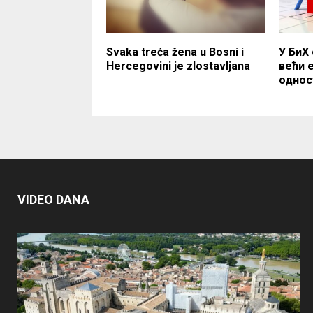
Svaka treća žena u Bosni i
У БиХ
Hercegovini je zlostavljana
већи 
однос
VIDEO DANA