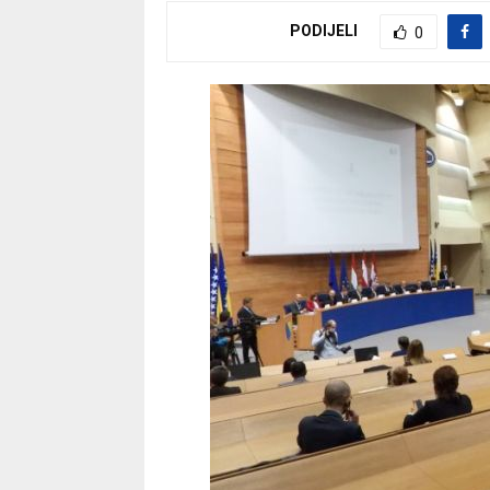
PODIJELI
0