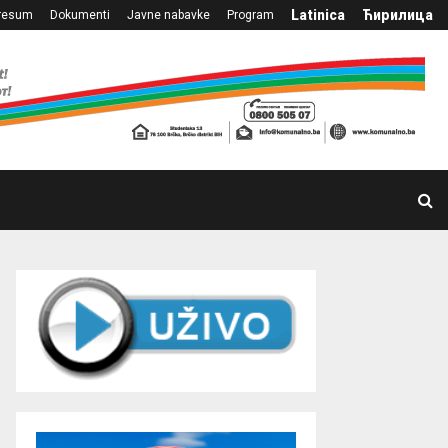
Latinica
Ћирилица
resum
Dokumenti
Javne nabavke
Program