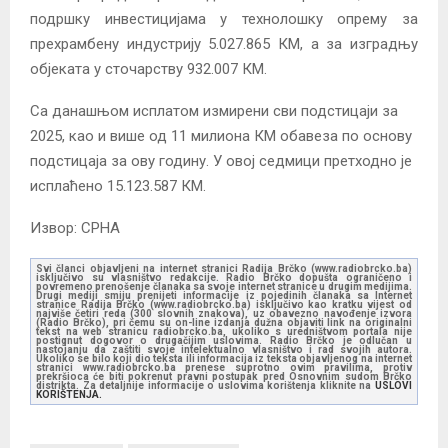
подршку инвестицијама у технолошку опрему за
прехрамбену индустрију 5.027.865 КМ, а за изградњу
објеката у сточарству 932.007 КМ.
Са данашњом исплатом измирени сви подстицаји за
2025, као и више од 11 милиона КМ обавеза по основу
подстицаја за ову годину. У овој седмици претходно је
исплаћено 15.123.587 КМ.
Извор: СРНА
Svi članci objavljeni na internet stranici Radija Brčko (www.radiobrcko.ba)
isključivo su vlasništvo redakcije. Radio Brčko dopušta ograničeno i
povremeno prenošenje članaka sa svoje internet stranice u drugim medijima.
Drugi mediji smiju prenijeti informacije iz pojedinih članaka sa Internet
stranice Radija Brčko (www.radiobrcko.ba) isključivo kao kratku vijest od
najviše četiri reda (300 slovnih znakova), uz obavezno navođenje izvora
(Radio Brčko), pri čemu su on-line izdanja dužna objaviti link na originalni
tekst na web stranicu radiobrcko.ba, ukoliko s uredništvom portala nije
postignut dogovor o drugačijim uslovima. Radio Brčko je odlučan u
nastojanju da zaštiti svoje intelektualno vlasništvo i rad svojih autora.
Ukoliko se bilo koji dio teksta ili informacija iz teksta objavljenog na internet
stranici www.radiobrcko.ba prenese suprotno ovim pravilima, protiv
prekršioca će biti pokrenut pravni postupak pred Osnovnim sudom Brčko
distrikta. Za detaljnije informacije o uslovima korištenja kliknite na
USLOVI
KORIŠTENJA.