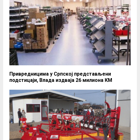
Привредницима у Српској представљени
подстицаји, Влада издваја 26 милиона КМ