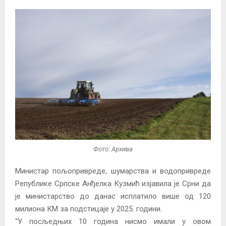
Фото: Архива
Министар пољопривреде, шумарства и водопривреде
Републике Српске Анђелка Кузмић изјавила је Срни да
је министарство до данас исплатило више од 120
милиона КМ за подстицаје у 2025. години.
“У посљедњих 10 година нисмо имали у овом