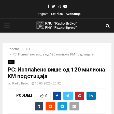
Facebook
Twitter
Instagram
Youtube
Program
Latinica
Ћирилица
PRIMARY
MENU
Početna
BiH
РС: Исплаћено више од 120 милиона КМ подстицаја
BiH
РС: Исплаћено више од 120 милиона
КМ подстицаја
od
Radio Brčko
15.05.2026 - 20:32
PODIJELI
0