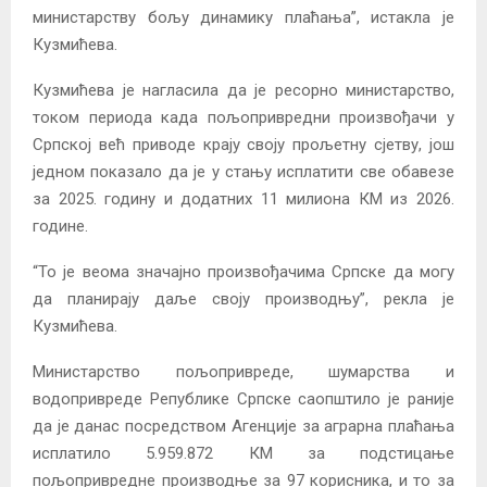
министарству бољу динамику плаћања”, истакла је
Кузмићева.
Кузмићева је нагласила да је ресорно министарство,
током периода када пољопривредни произвођачи у
Српској већ приводе крају своју прољетну сјетву, још
једном показало да је у стању исплатити све обавезе
за 2025. годину и додатних 11 милиона КМ из 2026.
године.
“То је веома значајно произвођачима Српске да могу
да планирају даље своју производњу”, рекла је
Кузмићева.
Министарство пољопривреде, шумарства и
водопривреде Републике Српске саопштило је раније
да је данас посредством Агенције за аграрна плаћања
исплатило 5.959.872 КМ за подстицање
пољопривредне производње за 97 корисника, и то за