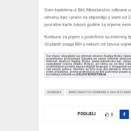
Svim kadetima iz BiH, Ministarstvo odbrane u
ishranu, kao i pravo na stipendiju u visini od 
povratne karte tokom godine za vrijeme sem
Konkursi za prijem u podoficire su internog 
Oružanih snaga BiH u nekom od činova vojnik
Svi članci objavljeni na internet stranici Radija Brčko (w
povremeno prenošenje članaka sa svoje internet stranice 
Internet stranice Radija Brčko (www.radiobrcko.ba) isklj
navođenje izvora (Radio Brčko), pri čemu su on-line izdan
uredništvom portala nije postignut dogovor o drugačijim usl
rad svojih autora. Ukoliko se bilo koji dio teksta ili inf
ovim pravilima, protiv prekršioca će biti pokrenut pravni
korištenja kliknite na
USLOVI KORIŠTENJA.
KONKURS
MINISTARSTVO ODBRANE U SAVJETU MIN
PODIJELI
0