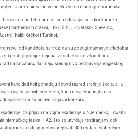
primljeni u profesionalnu vojnu službu sa činom potporučnika.
m terminima od februara do juna biti raspisani i konkursi za
et partnerskih država, i to u Srbiji, Hrvatskoj, Sjevernoj
triji, Italiji, Grčkoj i Turskoj.
stranstvu, od kandidata se traži da su postigli najmanje vrlodobar
 su postigli prosjek ocjena iz matematike vrlodobar u
u rad na računaru, da imaju srednji nivo poznavanja engleskog
vani kandidati koji pohađaju četvrti razred srednje škole, ali u
osjek ocjena iz svih predmeta, kao i u svjedočanstvu sa
u dokumentima za prijavu na javni konkurs.
 akademije, za prijavu na vojne akademije u NJemačkoj i Austriji
ja njemačkog jezika – A2, što se utvrđuje testiranjem, dok
ustriji moraju biti sposobni preplivati 300 metara slobodnim