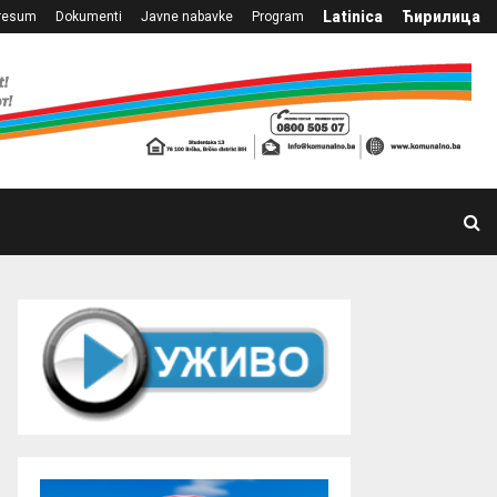
Latinica
Ћирилица
resum
Dokumenti
Javne nabavke
Program