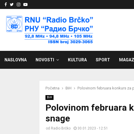
Facebook
Twitter
Instagram
Youtube
NASLOVNA
NOVOSTI
KULTURA
SPORT
MAGAZ
Početna
BiH
Polovinom februara konkurs za 
BiH
Polovinom februara k
snage
od
Radio Brčko
30.01.2023 - 12:51