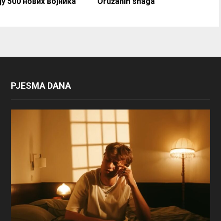
у 500 нових војника
Oružanih snaga
PJESMA DANA