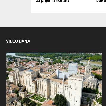
za prijem anketara
примај
VIDEO DANA