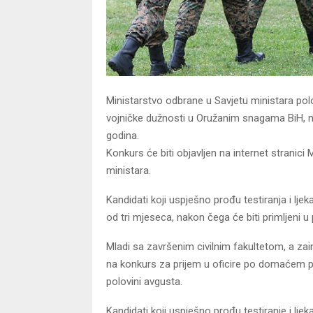
Ministarstvo odbrane u Savjetu ministara pol
vojničke dužnosti u Oružanim snagama BiH, na
godina.
Konkurs će biti objavljen na internet stranici
ministara.
Kandidati koji uspješno prođu testiranja i lje
od tri mjeseca, nakon čega će biti primljeni 
Mladi sa završenim civilnim fakultetom, a zai
na konkurs za prijem u oficire po domaćem pr
polovini avgusta.
Kandidati koji uspješno prođu testiranje i lj