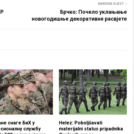
NAREDNA VIJEST
TP
Брчко: Почело уклањање
новогодишње декоративне расвјете
не снаге БиХ у
Helez: Poboljšavati
сионалну службу
materijalni status pripadnika