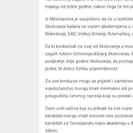
trajanju od jedne godine, nakon čega će biti 
Iz Ministarstva je saopšteno da će u različiti
školovanje kadeta na vojnim akademijama u des
Makedoniji, SAD, Velikoj Britaniji, NJemačkoj, Aus
Da bi konkurisali za ovaj vid školovanja u ino
uspjeh tokom četvorogodišnjeg školovanja, da
posljednje dvije godine školovanja, da poznaj
jezika, te dobru fizičku pripremljenost.
Za ove konkurse mogu se prijaviti i zaintereso
svjedočanstvu moraju imati minimalno isti pr
polugodišta četvrtog razreda koje su predali 
Osim ovih uslova koji su jednaki za sve vojne
kandidati moraju imati osnovni nivo poznavan
kandidati za Terezijansku vojnu akademiju u A
stilom.