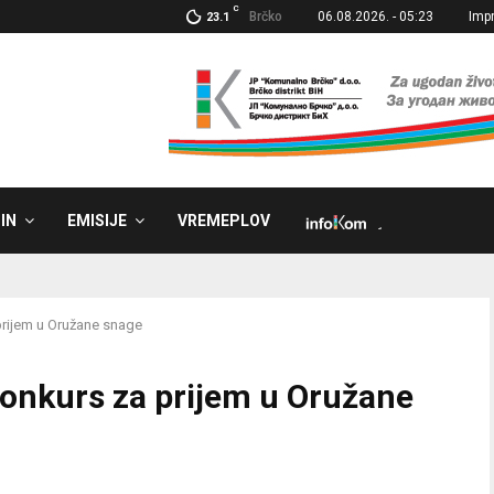
C
Brčko
06.08.2026. - 05:23
Imp
23.1
IN
EMISIJE
VREMEPLOV
˼
prijem u Oružane snage
onkurs za prijem u Oružane