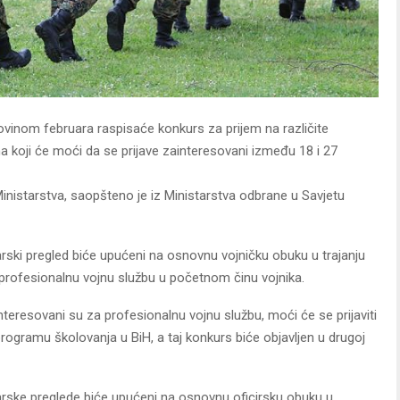
ovinom februara raspisaće konkurs za prijem na različite
 koji će moći da se prijave zainteresovani između 18 i 27
 Ministarstva, saopšteno je iz Ministarstva odbrane u Savjetu
karski pregled biće upućeni na osnovnu vojničku obuku u trajanju
u profesionalnu vojnu službu u početnom činu vojnika.
nteresovani su za profesionalnu vojnu službu, moći će se prijaviti
ogramu školovanja u BiH, a taj konkurs biće objavljen u drugoj
ekarske preglede biće upućeni na osnovnu oficirsku obuku u